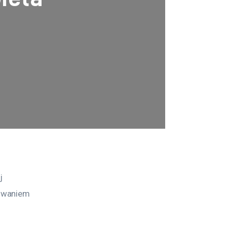
j 
owaniem 