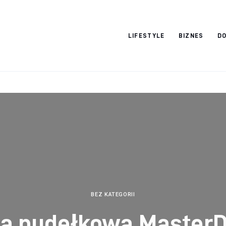
Vacation Dreams
LIFESTYLE
BIZNES
DO
BEZ KATEGORII
ta pudełkowa MasterD