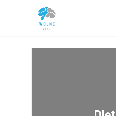
Lifestyle
Biznes
Dom i ogród
Uroda
Zdrowie
Więcej
Die