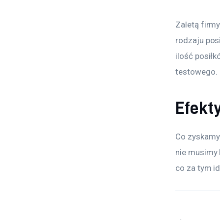
Zaletą firmy
rodzaju posi
ilość posiłk
testowego. 
Efekt
Co zyskamy 
nie musimy 
co za tym id