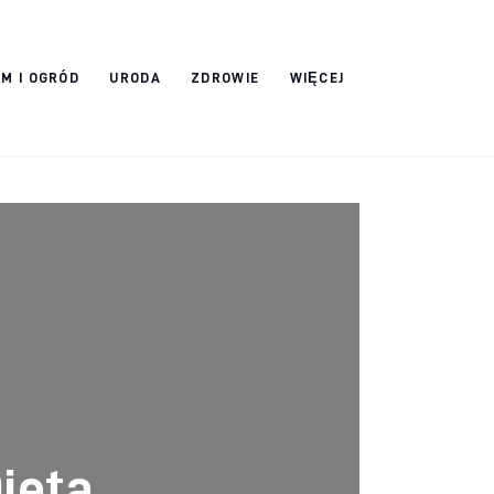
M I OGRÓD
URODA
ZDROWIE
WIĘCEJ
ieta