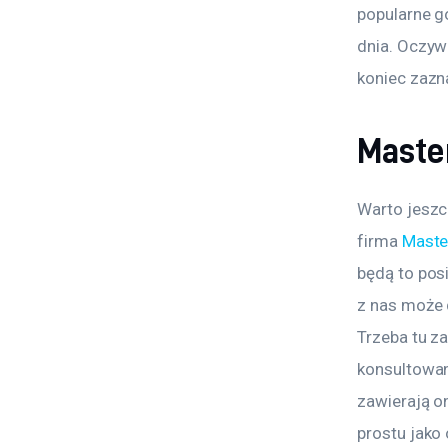
popularne go
dnia. Oczywi
koniec zazn
Master
Warto jeszc
firma 
Maste
będą to posi
z nas może d
Trzeba tu z
konsultowan
zawierają o
prostu jako