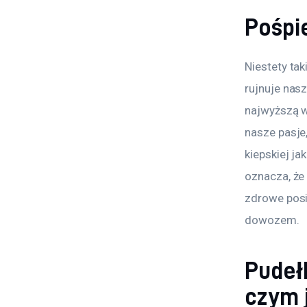
Pośpi
Niestety tak
rujnuje nasz
najwyższą w
nasze pasje
kiepskiej ja
oznacza, że
zdrowe posi
dowozem. 
Pudeł
czym 