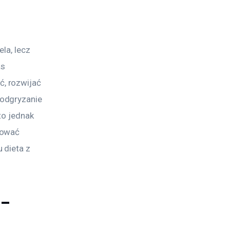
la, lecz 
s 
, rozwijać 
odgryzanie 
to jednak 
tować 
 dieta z 
 –