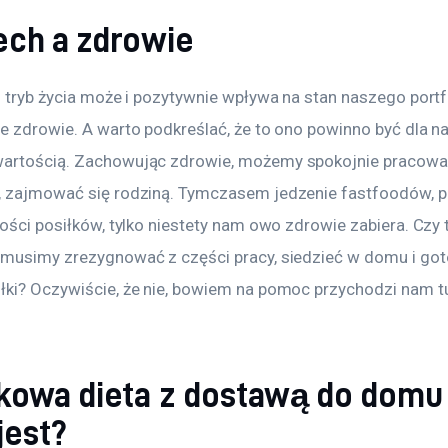
ech a zdrowie
i tryb życia może i pozytywnie wpływa na stan naszego portfe
e zdrowie. A warto podkreślać, że to ono powinno być dla na
artością. Zachowując zdrowie, możemy spokojnie pracować
, zajmować się rodziną. Tymczasem jedzenie fastfoodów, p
kości posiłków, tylko niestety nam owo zdrowie zabiera. Czy 
 musimy zrezygnować z części pracy, siedzieć w domu i go
łki? Oczywiście, że nie, bowiem na pomoc przychodzi nam tu
kowa dieta z dostawą do domu
jest?