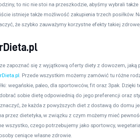
dziny, to nic nie stoi na przeszkodzie, abyśmy wybrali także 
ście istnieje także możliwość zakupienia trzech posiłków. N
aczyć, że szybko zauważymy korzystne efekty takiej zdrowej 
Dieta.pl
ze zapoznać się z wyjątkową oferty diety z dowozem, jaką 
rDieta.pl
. Przede wszystkim możemy zamówić tu różne rodza
łki: wegańskie, paleo, dla sportowców, fit oraz 3pak. Dzięki 
obrać sobie dietę odpowiednią do jego preferencji oraz styl
aznaczyć, że każda z powyższych diet z dostawą do domu je
a przez dietetyka, w związku z czym możemy mieć pewność
ne wszystko, czego potrzebujemy jako sportowcy, wegetarian
 osoby ceniące własne zdrowie. 