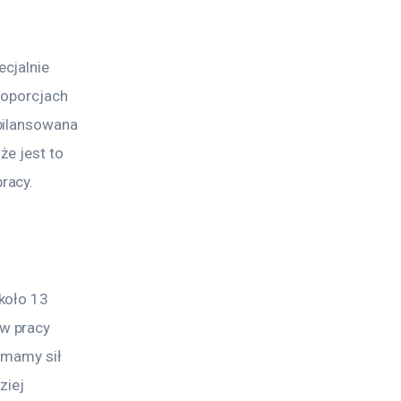
cjalnie 
roporcjach 
bilansowana 
że jest to 
racy. 
koło 13 
w pracy 
 mamy sił 
ziej 