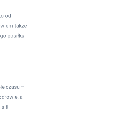
ko od 
owiem także 
go posiłku 
le czasu – 
drowie, a 
sił!