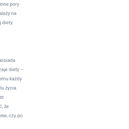
inne pory 
ależy na 
diety. 
posiada 
je diety – 
temu każdy 
u życia. 
st 
, że 
ie, czy po 