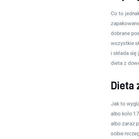
Co to jednak
zapakowaneg
dobrane pos
wszystkie s
i składa się
dieta z dow
Dieta
Jak to wygl
albo koło 1
albo zaraz 
sobie nicze