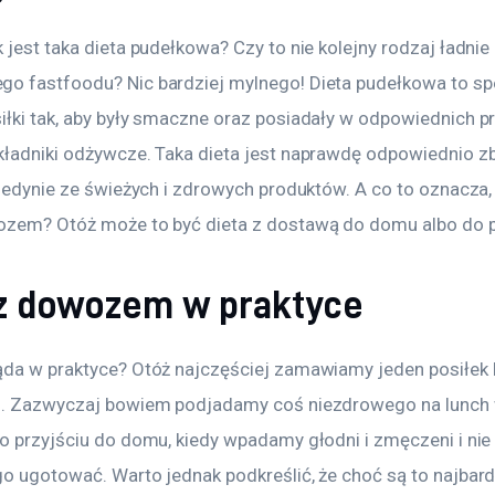
 jest taka dieta pudełkowa? Czy to nie kolejny rodzaj ładnie 
o fastfoodu? Nic bardziej mylnego! Dieta pudełkowa to spe
iłki tak, aby były smaczne oraz posiadały w odpowiednich p
kładniki odżywcze. Taka dieta jest naprawdę odpowiednio z
 jedynie ze świeżych i zdrowych produktów. A co to oznacza, 
ozem? Otóż może to być dieta z dostawą do domu albo do p
 z dowozem w praktyce
ąda w praktyce? Otóż najczęściej zamawiamy jeden posiłek 
7. Zazwyczaj bowiem podjadamy coś niezdrowego na lunch 
po przyjściu do domu, kiedy wpadamy głodni i zmęczeni i nie
go ugotować. Warto jednak podkreślić, że choć są to najbard