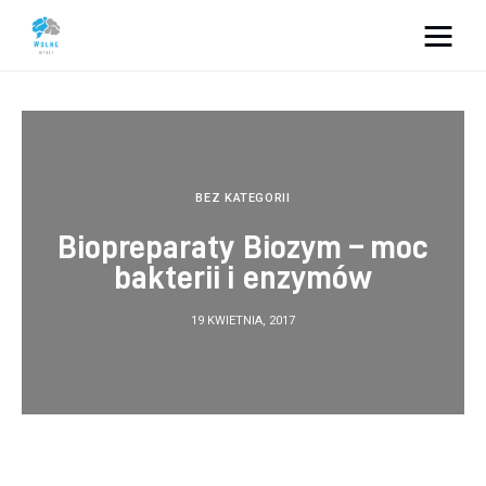
Vacation Dreams
Lifestyle
Biznes
BEZ KATEGORII
Biopreparaty Biozym – moc
Dom i ogród
bakterii i enzymów
Uroda
19 KWIETNIA, 2017
Zdrowie
Więcej