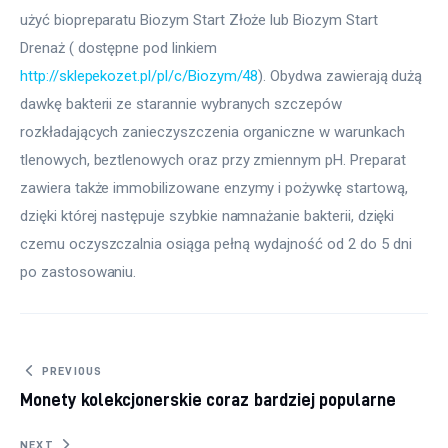
użyć biopreparatu Biozym Start Złoże lub Biozym Start 
Drenaż ( dostępne pod linkiem 
http://sklepekozet.pl/pl/c/Biozym/48
). Obydwa zawierają dużą 
dawkę bakterii ze starannie wybranych szczepów 
rozkładających zanieczyszczenia organiczne w warunkach 
tlenowych, beztlenowych oraz przy zmiennym pH. Preparat 
zawiera także immobilizowane enzymy i pożywkę startową, 
dzięki której następuje szybkie namnażanie bakterii, dzięki 
czemu oczyszczalnia osiąga pełną wydajność od 2 do 5 dni 
po zastosowaniu.
Nawigacja wpisu
PREVIOUS
Monety kolekcjonerskie coraz bardziej popularne
NEXT