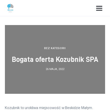
Vacation Dreams
Lifestyle
Biznes
BEZ KATEGORII
Bogata oferta Kozubnik SPA
Dom i ogród
26 MAJA, 2022
Uroda
Zdrowie
Więcej
Kozubnik to urokliwa miejscowość w Beskidzie Małym. 