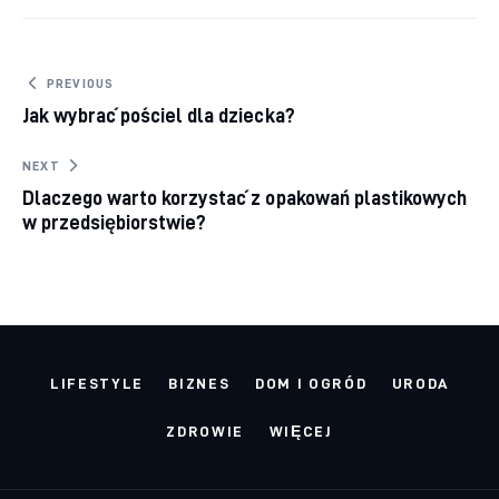
Nawigacja wpisu
PREVIOUS
Jak wybrać pościel dla dziecka?
NEXT
Dlaczego warto korzystać z opakowań plastikowych
w przedsiębiorstwie?
LIFESTYLE
BIZNES
DOM I OGRÓD
URODA
ZDROWIE
WIĘCEJ