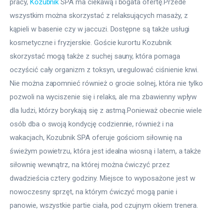
pracy, 
Kozubnik
 SPA ma ciekawą i bogata ofertę.Przede 
wszystkim można skorzystać z relaksujących masaży, z 
kąpieli w basenie czy w jaccuzi. Dostępne są także usługi 
kosmetyczne i fryzjerskie. Goście kurortu Kozubnik 
skorzystać mogą także z suchej sauny, która pomaga 
oczyścić cały organizm z toksyn, uregulować ciśnienie krwi. 
Nie można zapomnieć również o grocie solnej, która nie tylko 
pozwoli na wyciszenie się i relaks, ale ma zbawienny wpływ 
dla ludzi, którzy borykają się z astmą.Ponieważ obecnie wiele 
osób dba o swoją kondycję codziennie, również i na 
wakacjach, Kozubnik SPA oferuje gościom siłownię na 
świeżym powietrzu, która jest idealna wiosną i latem, a także 
siłownię wewnątrz, na której można ćwiczyć przez 
dwadzieścia cztery godziny. Miejsce to wyposażone jest w 
nowoczesny sprzęt, na którym ćwiczyć mogą panie i 
panowie, wszystkie partie ciała, pod czujnym okiem trenera.