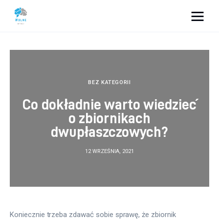
Vacation Dreams
Lifestyle
BEZ KATEGORII
Biznes
Co dokładnie warto wiedzieć
o zbiornikach
Dom i ogród
dwupłaszczowych?
Uroda
12 WRZEŚNIA, 2021
Zdrowie
Więcej
Koniecznie trzeba zdawać sobie sprawę, że zbiornik 