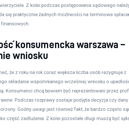
 wierzyciela. Z kolei podczas postępowania sądowego należy
ada się praktycznie żadnych możliwości na terminowe spłace
 finansowych.
ość konsumencka warszawa –
nie wniosku
eć, że z roku na rok coraz większa liczba osób rezygnuje z 
ego składanie wspomnianego wcześniej wniosku o upadłoś
. Konsumenci chcą bowiem być reprezentowani przez prof
prawne. Podczas rozprawy zostaje podjęta decyzja czy dany 
orzony. Godny uwagi jest również fakt, że bardzo często są
lko część zadłużenia. Z kolei pozostałe długi muszą być spł