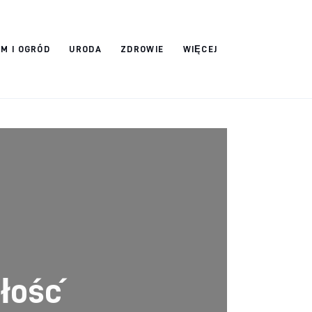
M I OGRÓD
URODA
ZDROWIE
WIĘCEJ
łość