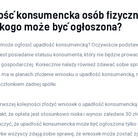
ość konsumencka osób fizyczn
 kogo może być ogłoszona?
e może ogłosić upadłość konsumencką? Oczywiście podst
est posiadanie statusu konsumenta, który nie będzie prowad
i gospodarczej. Koniecznie należy również zdawać sobie spr
a ma w planach złożenie wniosku o upadłość konsumencką, 
 członkiem żadnej spółki.
erwszej kolejności złożyć wniosek o upadłość konsumencką
akt, że opłata jest stosunkowo niska i wynosi zaledwie 30 zł
czyć, że upadłość konsumencka może być ogłoszona tylko i
 Nie wszyscy zdają sobie sprawę, że wniosek może zostać z