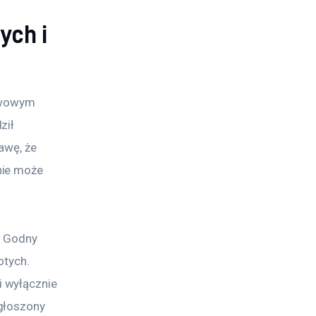
ych i
awowym 
ził 
awę, że 
nie może 
. Godny 
otych. 
 wyłącznie 
głoszony 