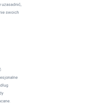
 uzasadnić, 
nie swoich 
ć 
esjonalne 
dług 
dy 
acane.