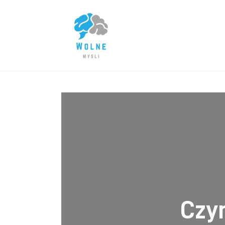
Lifestyle
Biznes
Dom i ogród
Uroda
Zdrowie
Więcej
Czy