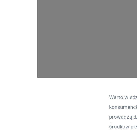
Warto wiedzi
konsumencki
prowadzą dz
środków pie