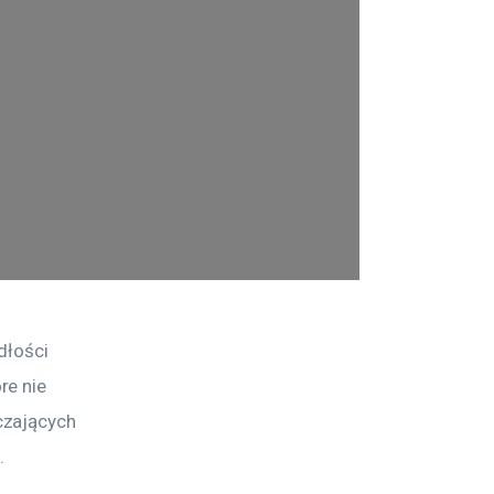
dłości 
e nie 
czających 
.