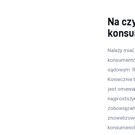
Na cz
konsu
Należy mieć
konsumentó
sądowym. Ro
Koniecznie 
jest omawia
najprostszy
zobowiązań.
znowelizowa
konsumenck