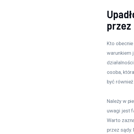
Upadł
przez
Kto obecni
warunkiem j
działalnośc
osoba, któr
być również
Należy w pi
uwagi jest f
Warto zazna
przez sądy.