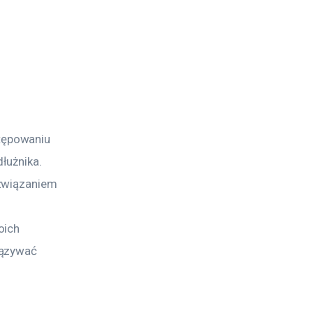
tępowaniu 
łużnika. 
związaniem 
oich 
iązywać 
 