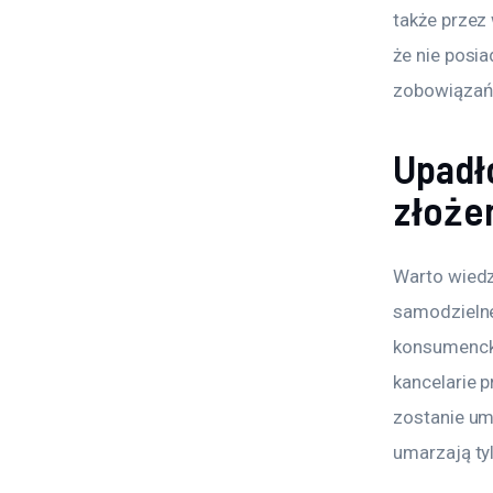
także przez
że nie posi
zobowiązań
Upadł
złoże
Warto wiedzi
samodzieln
konsumencką
kancelarie 
zostanie um
umarzają ty