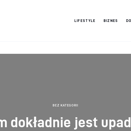
Vacation Dreams
LIFESTYLE
BIZNES
DO
BEZ KATEGORII
m dokładnie jest upad