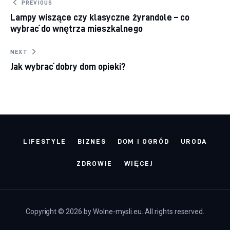
Nawigacja wpisu
PREVIOUS
Lampy wiszące czy klasyczne żyrandole – co
wybrać do wnętrza mieszkalnego
NEXT
Jak wybrać dobry dom opieki?
LIFESTYLE
BIZNES
DOM I OGRÓD
URODA
ZDROWIE
WIĘCEJ
Copyright © 2026 by Wolne-mysli.eu. All rights reserved.