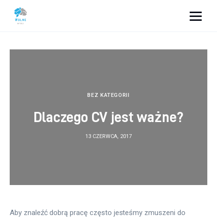
Vacation Dreams
Lifestyle
Biznes
BEZ KATEGORII
Dlaczego CV jest ważne?
Dom i ogród
13 CZERWCA, 2017
Uroda
Zdrowie
Więcej
Aby znaleźć dobrą pracę często jesteśmy zmuszeni do 