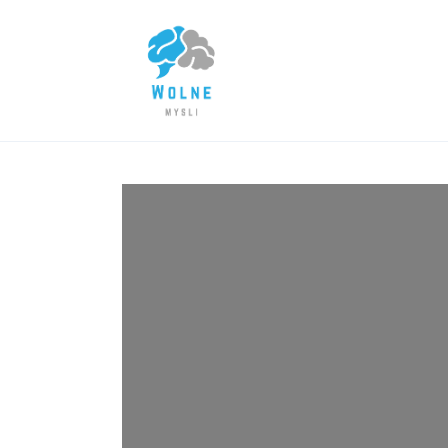
Lifestyle
Biznes
Dom i ogród
Uroda
Zdrowie
Więcej