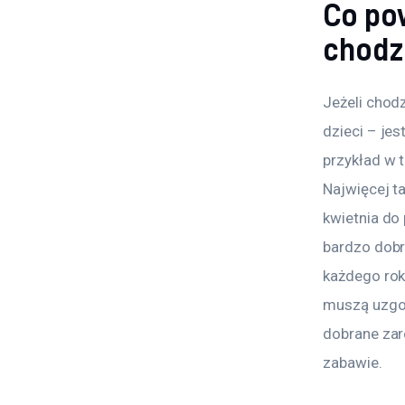
Co po
chodzi
Jeżeli chod
dzieci – je
przykład w t
Najwięcej t
kwietnia do 
bardzo dobr
każdego rok
muszą uzgod
dobrane zaró
zabawie.