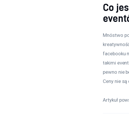
Co je
event
Mnóstwo po
kreatywność
facebooku m
takimi event
pewno nie b
Ceny nie są
Artykuł pow