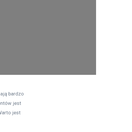
mają bardzo 
entów jest 
Warto jest 