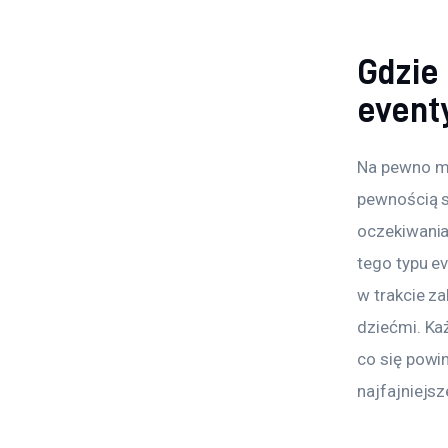
Gdzie
eventy
Na pewno mo
pewnością s
oczekiwania
tego typu ev
w trakcie z
dziećmi. Ka
co się powi
najfajniejs