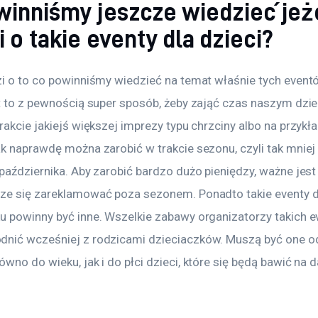
winniśmy jeszcze wiedzieć jeż
 o takie eventy dla dzieci?
zi o to co powinniśmy wiedzieć na temat właśnie tych eventó
st to z pewnością super sposób, żeby zająć czas naszym dzi
rakcie jakiejś większej imprezy typu chrzciny albo na przykła
ak naprawdę można zarobić w trakcie sezonu, czyli tak mniej
października. Aby zarobić bardzo dużo pieniędzy, ważne jest 
ze się zareklamować poza sezonem. Ponadto takie eventy dl
u powinny być inne. Wszelkie zabawy organizatorzy takich 
nić wcześniej z rodzicami dzieciaczków. Muszą być one o
wno do wieku, jak i do płci dzieci, które się będą bawić na d