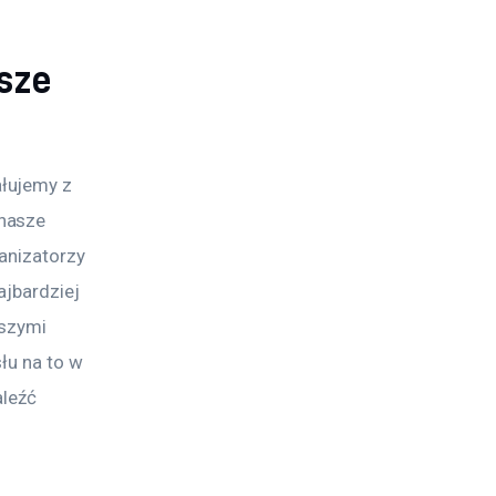
sze
łujemy z 
nasze 
anizatorzy 
ajbardziej 
szymi 
łu na to w 
leźć 