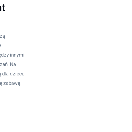
at
zą 
a 
ędzy innymi 
zań. Na 
la dzieci. 
ię zabawą.
u
.