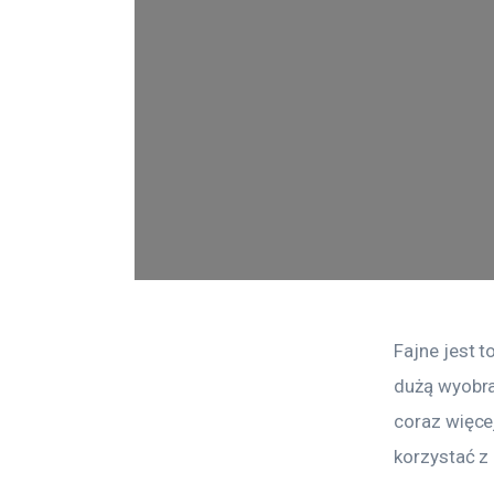
Fajne jest t
dużą wyobraź
coraz więcej
korzystać z 