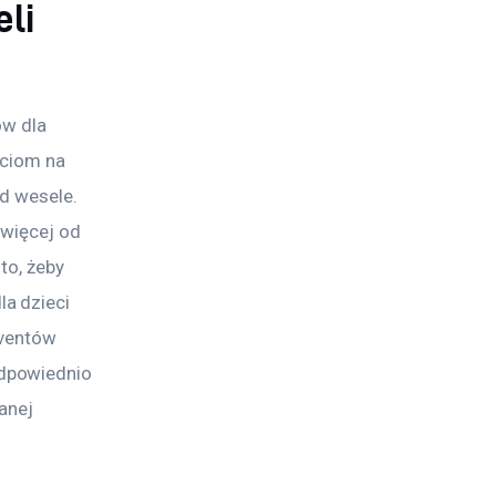
eli
w dla 
eciom na 
d wesele. 
 więcej od 
to, żeby 
a dzieci 
eventów 
dpowiednio 
anej 