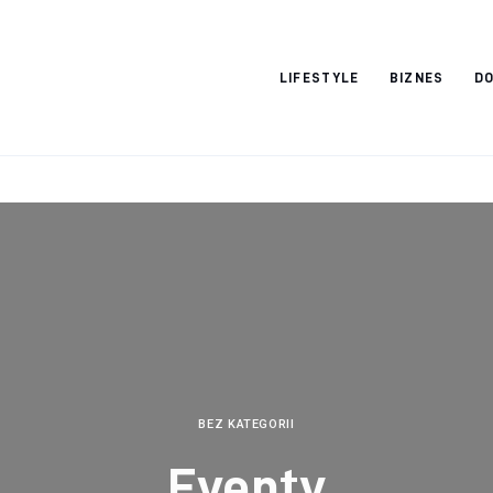
Vacation Dreams
LIFESTYLE
BIZNES
DO
BEZ KATEGORII
Eventy