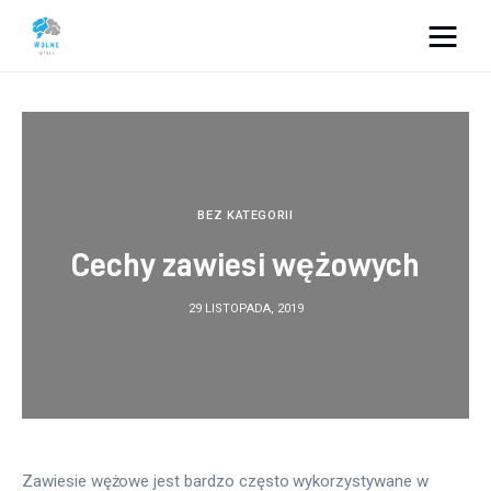
Vacation Dreams
Lifestyle
Biznes
BEZ KATEGORII
Cechy zawiesi wężowych
Dom i ogród
29 LISTOPADA, 2019
Uroda
Zdrowie
Więcej
Zawiesie wężowe jest bardzo często wykorzystywane w 