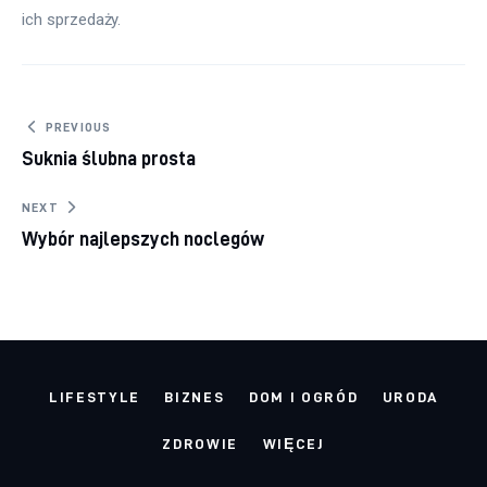
ich sprzedaży.
Nawigacja wpisu
PREVIOUS
Suknia ślubna prosta
NEXT
Wybór najlepszych noclegów
LIFESTYLE
BIZNES
DOM I OGRÓD
URODA
ZDROWIE
WIĘCEJ