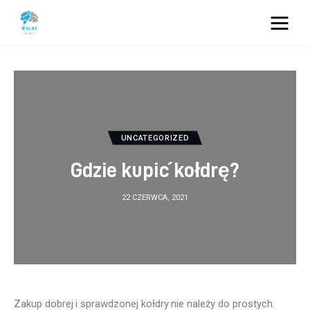
Vacation Dreams
Lifestyle
Biznes
UNCATEGORIZED
Dom i ogród
Gdzie kupić kołdrę?
Uroda
22 CZERWCA, 2021
Zdrowie
Więcej
Zakup dobrej i sprawdzonej kołdry nie należy do prostych. 