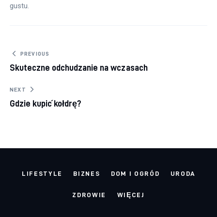
gustu.
Nawigacja wpisu
PREVIOUS
Skuteczne odchudzanie na wczasach
NEXT
Gdzie kupić kołdrę?
LIFESTYLE
BIZNES
DOM I OGRÓD
URODA
ZDROWIE
WIĘCEJ