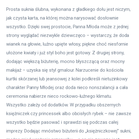
Prosta suknia ślubna, wykonana z gładkiego dołu jest niczym, 
jak czysta karta, na której można narysować dosłownie 
wszystko. Dzięki swej prostocie, Panna Młoda może z jednej 
strony wyglądać niezwykle dziewczęco – wystarczy, że doda 
wianek na głowie, luźno upięte włosy, piękne choć niesfornie 
ułożone kwiaty i już styl boho jest gotowy. Z drugiej strony, 
dodając większą biżuterię, mocno błyszczącą oraz mocny 
makijaż – uzyska się styl gmalour. Narzucenie do kościoła 
kurtki skórzanej lub jeansowej z kolei podkreśli nietuzinkowy 
charakter Panny Młodej oraz doda nieco nonszalancji a cała 
ceremonia nabierze nieco rockowo-luźnego klimatu. 
Wszystko zależy od dodatków. W przypadku obszernych 
księżniczek czy princessek albo obcisłych rybek – nie zawsze 
wszystko będzie pasować i sprawdzi się podczas całej 
imprezy. Dodając mnóstwo biżuterii do „księżniczkowej” sukni, 