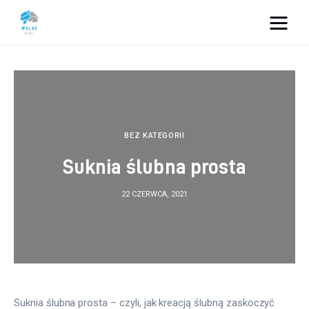
Vacation Dreams
Lifestyle
Biznes
BEZ KATEGORII
Suknia ślubna prosta
Dom i ogród
22 CZERWCA, 2021
Uroda
Zdrowie
Więcej
Suknia ślubna prosta – czyli, jak kreacją ślubną zaskoczyć 