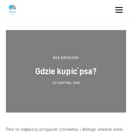
Vacation Dreams
Lifestyle
Biznes
BEZ KATEGORII
Gdzie kupić psa?
Dom i ogród
23 SIERPNIA, 2020
Uroda
Zdrowie
Więcej
Pies to najlepszy przyjaciel człowieka, i dlatego właśnie wiele 