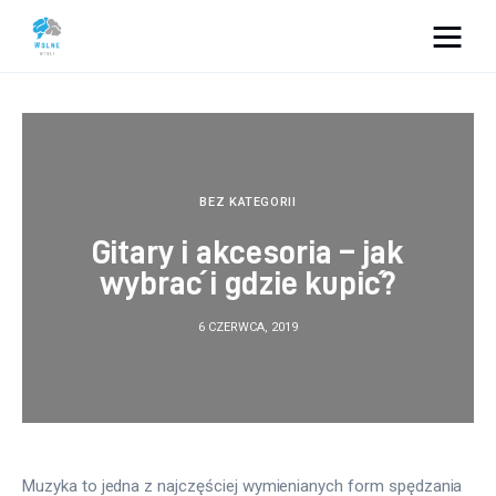
Vacation Dreams
Lifestyle
Biznes
BEZ KATEGORII
Gitary i akcesoria – jak
Dom i ogród
wybrać i gdzie kupić?
Uroda
6 CZERWCA, 2019
Zdrowie
Więcej
Muzyka to jedna z najczęściej wymienianych form spędzania 