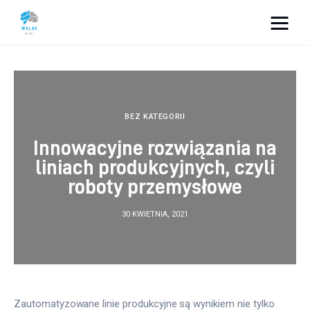
Vacation Dreams
Lifestyle
BEZ KATEGORII
Biznes
Innowacyjne rozwiązania na
liniach produkcyjnych, czyli
Dom i ogród
roboty przemysłowe
Uroda
30 KWIETNIA, 2021
Zdrowie
Więcej
Zautomatyzowane linie produkcyjne są wynikiem nie tylko 