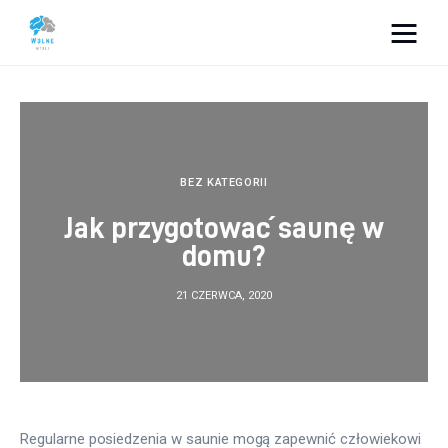
Vacation Dreams
Lifestyle
Biznes
BEZ KATEGORII
Jak przygotować saunę w
Dom i ogród
domu?
Uroda
21 CZERWCA, 2020
Zdrowie
Więcej
Regularne posiedzenia w saunie mogą zapewnić człowiekowi 