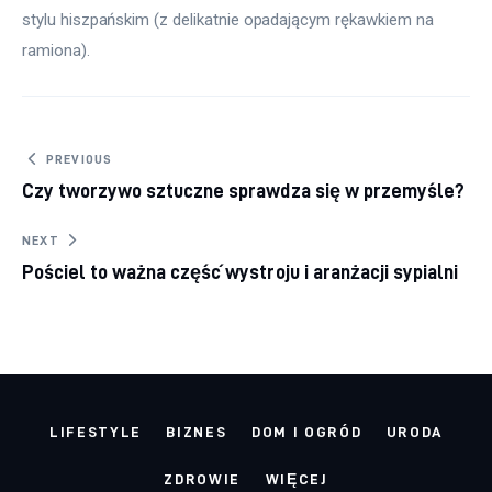
stylu hiszpańskim (z delikatnie opadającym rękawkiem na 
ramiona).
Nawigacja wpisu
PREVIOUS
Czy tworzywo sztuczne sprawdza się w przemyśle?
NEXT
Pościel to ważna część wystroju i aranżacji sypialni
LIFESTYLE
BIZNES
DOM I OGRÓD
URODA
ZDROWIE
WIĘCEJ