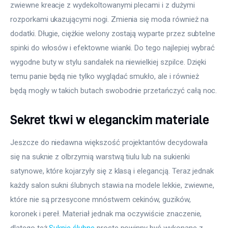
zwiewne kreacje z wydekoltowanymi plecami i z dużymi 
rozporkami ukazującymi nogi. Zmienia się moda również na 
dodatki. Długie, ciężkie welony zostają wyparte przez subtelne 
spinki do włosów i efektowne wianki. Do tego najlepiej wybrać 
wygodne buty w stylu sandałek na niewielkiej szpilce. Dzięki 
temu panie będą nie tylko wyglądać smukło, ale i również 
będą mogły w takich butach swobodnie przetańczyć całą noc.
Sekret tkwi w eleganckim materiale
Jeszcze do niedawna większość projektantów decydowała 
się na suknie z olbrzymią warstwą tiulu lub na sukienki 
satynowe, które kojarzyły się z klasą i elegancją. Teraz jednak 
każdy salon sukni ślubnych stawia na modele lekkie, zwiewne, 
które nie są przesycone mnóstwem cekinów, guzików, 
koronek i pereł. Materiał jednak ma oczywiście znaczenie, 
dlatego też 
Suknie ślubne
 proste powinny być wykonane z 