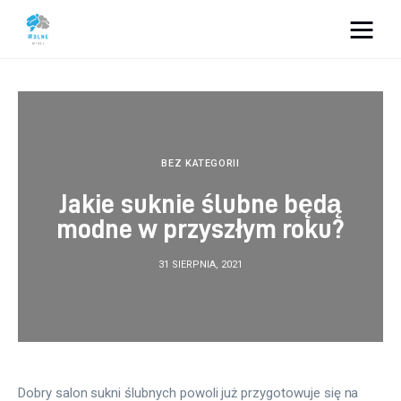
Vacation Dreams
Lifestyle
Biznes
BEZ KATEGORII
Jakie suknie ślubne będą
Dom i ogród
modne w przyszłym roku?
Uroda
31 SIERPNIA, 2021
Zdrowie
Więcej
Dobry salon sukni ślubnych powoli już przygotowuje się na 