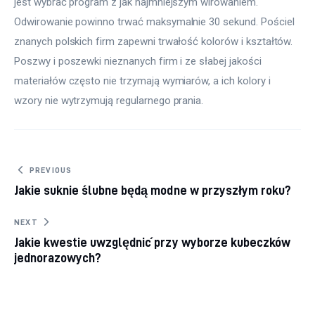
jest wybrać program z jak najmniejszym wirowaniem. 
Odwirowanie powinno trwać maksymalnie 30 sekund. Pościel 
znanych polskich firm zapewni trwałość kolorów i kształtów. 
Poszwy i poszewki nieznanych firm i ze słabej jakości 
materiałów często nie trzymają wymiarów, a ich kolory i 
wzory nie wytrzymują regularnego prania.
Nawigacja wpisu
PREVIOUS
Jakie suknie ślubne będą modne w przyszłym roku?
NEXT
Jakie kwestie uwzględnić przy wyborze kubeczków
jednorazowych?