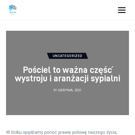
Vacation Dreams
Lifestyle
Biznes
UNCATEGORIZED
Pościel to ważna część
Dom i ogród
wystroju i aranżacji sypialni
Uroda
31 SIERPNIA, 2021
Zdrowie
Więcej
W łóżku spędzamy ponoć prawie połowę naszego życia, 