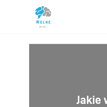
Lifestyle
Biznes
Dom i ogród
Uroda
Zdrowie
Więcej
Jakie