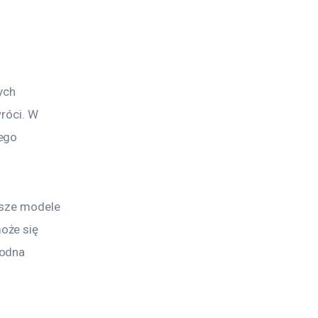
ych 
róci. W 
ego 
ższe modele 
oże się 
odna 