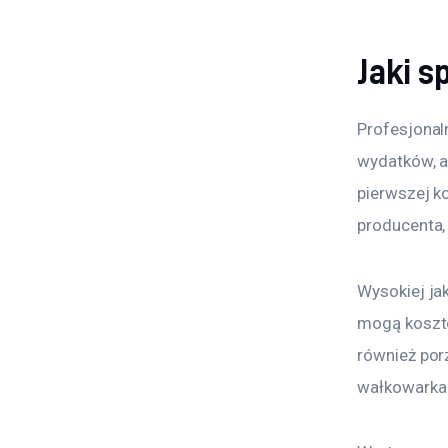
Jaki 
Profesjonal
wydatków, al
pierwszej k
producenta,
Wysokiej ja
mogą koszto
również por
wałkowarka 