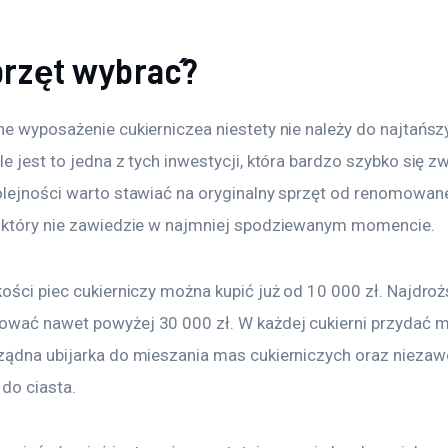
sprzęt wybrać?
ne wyposażenie cukierniczea niestety nie należy do najtańsz
e jest to jedna z tych inwestycji, która bardzo szybko się zw
olejności warto stawiać na oryginalny sprzęt od renomowan
 który nie zawiedzie w najmniej spodziewanym momencie.
kości piec cukierniczy można kupić już od 10 000 zł. Najdro
wać nawet powyżej 30 000 zł. W każdej cukierni przydać m
ządna ubijarka do mieszania mas cukierniczych oraz niezaw
do ciasta.