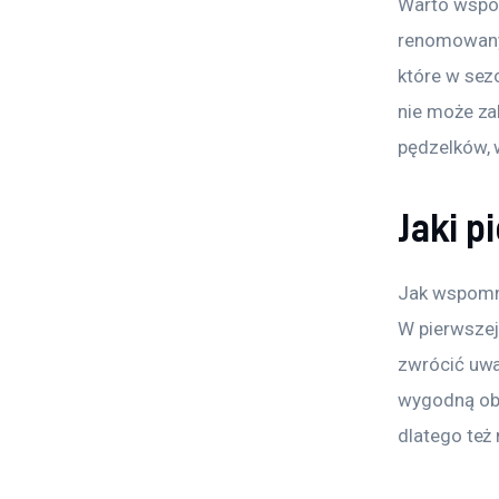
Warto wspom
renomowanyc
które w sez
nie może za
pędzelków, 
Jaki p
Jak wspomni
W pierwszej
zwrócić uwa
wygodną obs
dlatego też