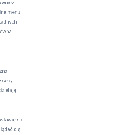
ównież 
lne menu i 
żadnych 
zewną.
żna 
 ceny. 
zielają 
stawić na 
lądać się 