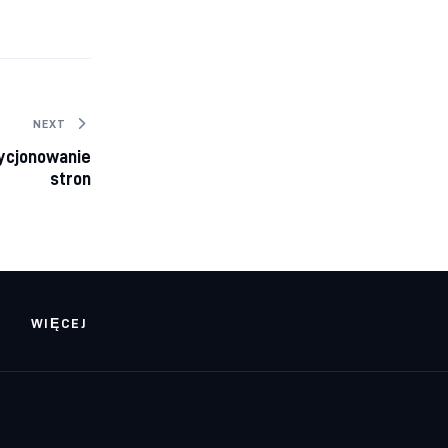
NEXT
ycjonowanie
stron
WIĘCEJ