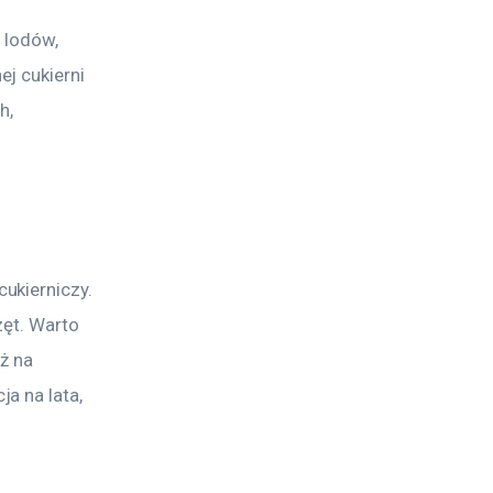
 lodów, 
j cukierni 
h, 
ukierniczy. 
ęt. Warto 
ż na 
a na lata, 