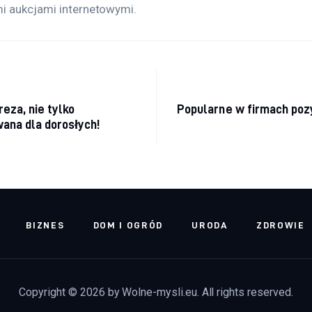
i aukcjami internetowymi.
acja wpisu
reza, nie tylko
Popularne w firmach poz
ana dla dorosłych!
BIZNES
DOM I OGRÓD
URODA
ZDROWIE
Copyright © 2026 by Wolne-mysli.eu. All rights reserved.