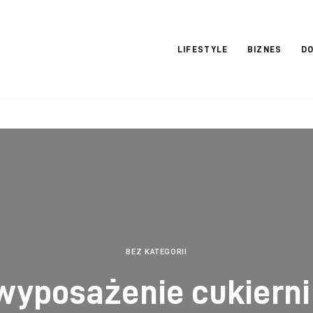
Vacation Dreams
LIFESTYLE
BIZNES
DO
BEZ KATEGORII
 wyposażenie cukierni