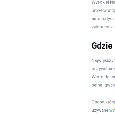
Wysokiej kla
łatwe w utr
automatyczn
zakłóceń. Je
Gdzie
Największy 
oczywiście 
Warto dokon
pełnej gwara
Osoby, któr
używane 
wy