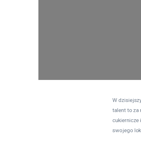
W dzisiejsz
talent to z
cukiernicze 
swojego lok