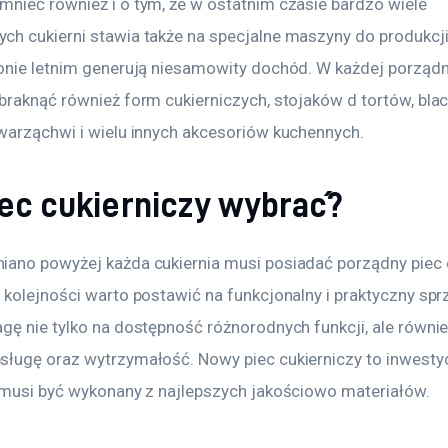
nieć również i o tym, że w ostatnim czasie bardzo wiele 
h cukierni stawia także na specjalne maszyny do produkcji
onie letnim generują niesamowity dochód. W każdej porządne
braknąć również form cukierniczych, stojaków d tortów, blac
warząchwi i wielu innych akcesoriów kuchennych.
iec cukierniczy wybrać?
ano powyżej każda cukiernia musi posiadać porządny piec c
 kolejności warto postawić na funkcjonalny i praktyczny sprz
gę nie tylko na dostępność różnorodnych funkcji, ale równie
ługę oraz wytrzymałość. Nowy piec cukierniczy to inwestycj
 musi być wykonany z najlepszych jakościowo materiałów.