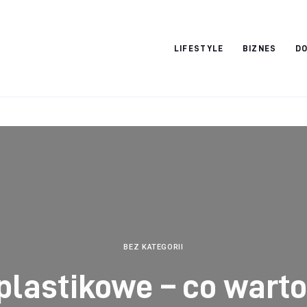
Vacation Dreams
LIFESTYLE
BIZNES
DO
BEZ KATEGORII
plastikowe – co warto