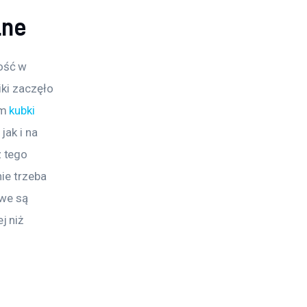
lne
ość w 
ki zaczęło 
m 
kubki 
ak i na 
 tego 
ie trzeba 
we są 
 niż 