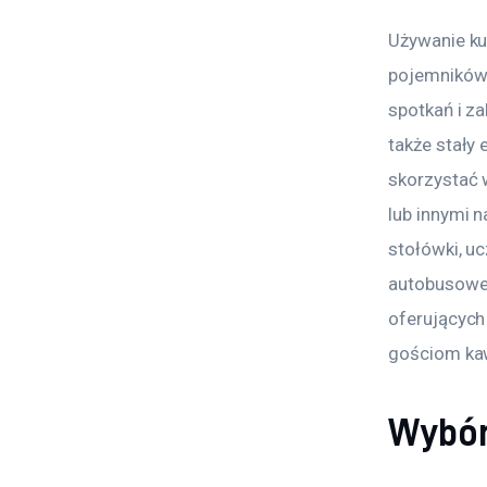
Używanie ku
pojemników 
spotkań i za
także stały
skorzystać 
lub innymi n
stołówki, uc
autobusowe.
oferujących
gościom kaw
Wybór