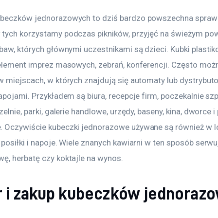
beczków jednorazowych to dziś bardzo powszechna sprawa
tych korzystamy podczas pikników, przyjęć na świeżym powi
baw, których głównymi uczestnikami są dzieci. Kubki plastik
 element imprez masowych, zebrań, konferencji. Często możn
w miejscach, w których znajdują się automaty lub dystrybut
apojami. Przykładem są biura, recepcje firm, poczekalnie szpi
zelnie, parki, galerie handlowe, urzędy, baseny, kina, dworce i
 Oczywiście kubeczki jednorazowe używane są również w l
 posiłki i napoje. Wiele znanych kawiarni w ten sposób serw
ę, herbatę czy koktajle na wynos.
 i zakup kubeczków jednoraz