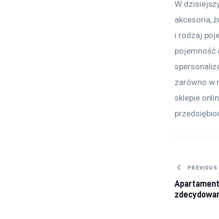
W dzisiejsz
akcesoria, 
i rodzaj poj
pojemność c
spersonaliz
zarówno w n
sklepie onli
przedsiębio
Nawig
PREVIOUS
Apartament
zdecydowan