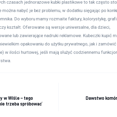
ych czasach jednorazowe kubki plastikowe to tak często st
że można nabyć je bez problemu, w dodatku sięgając po konk
emnika. Do wyboru mamy rozmaite faktury, kolorystykę, grafi
zy kształt. Oferowane są wersje uniwersalne, dla dzieci, 
owane lub zawierające nadruki reklamowe. Kubeczki kupić m
iewielkim opakowaniu do użytku prywatnego, jak i zamówić 
ne) w ilości hurtowej, jeśli mają służyć codziennemu funkcj
rstwa.
acja wpisu
y w Wiśle – tego
Dawstwo komór
ie trzeba spróbować