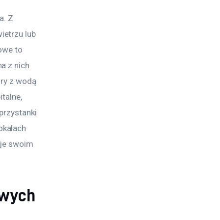
. Z 
etrzu lub 
owe to 
a z nich 
ory z wodą 
talne, 
 przystanki 
okalach 
uje swoim 
owych