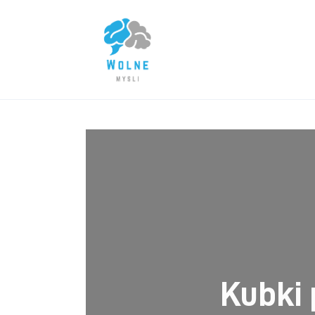
Lifestyle
Biznes
Dom i ogród
Uroda
Zdrowie
Więcej
Kubki 