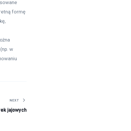
osowane 
retną formę 
kę, 
ożna 
(np. w 
onowaniu 
NEXT
ek jajowych