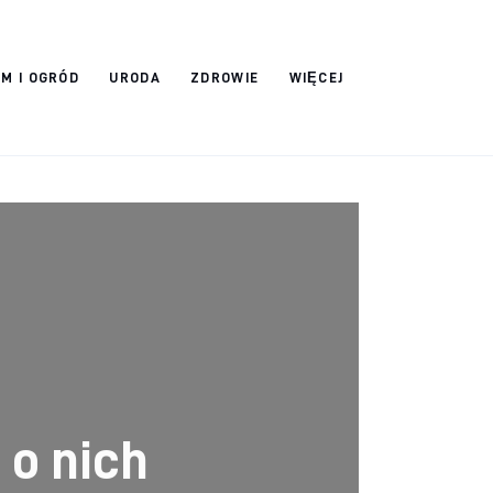
M I OGRÓD
URODA
ZDROWIE
WIĘCEJ
 o nich