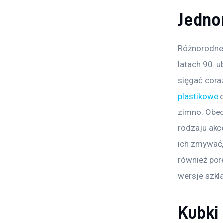
Jedno
Różnorodne 
latach 90. u
sięgać cora
plastikowe
 
zimno. Obec
rodzaju akce
ich zmywać,
również por
wersje szkla
Kubki