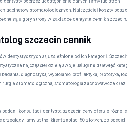
do dentysty poprzez udostępnienie danych firmy lub stron 
ch gabinetów stomatologicznych. Najczęściej koszty posz
ecne są u góry strony w zakładce dentysta cennik szczecin.
tolog szczecin cennik
ów dentystycznych są uzależnione od ich kategorii. Szczeciń
tystyczne najczęściej dzielą swoje usługi na dziewięć kateg
i badania, diagnostyka, wybielanie, profilaktyka, protetyka, le
hirurgia stomatologiczna, stomatologia zachowawcza oraz 
 badań i konsultacji dentysta szczecin ceny oferuje różne j
przeglądy jamy ustnej klient zapłaci 50 złotych, za specjal