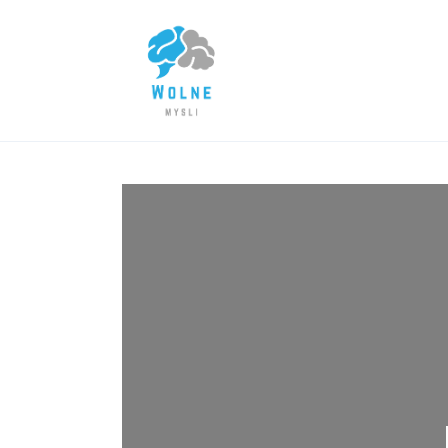
Lifestyle
Biznes
Dom i ogród
Uroda
Zdrowie
Więcej