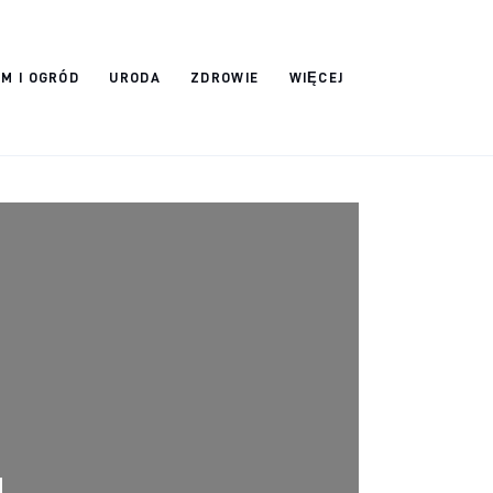
M I OGRÓD
URODA
ZDROWIE
WIĘCEJ
g