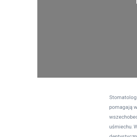
Stomatolog 
pomagają wa
wszechobecn
uśmiechu. W
dentystyczn