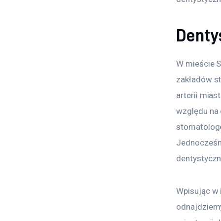
Denty
W mieście Sz
zakładów st
arterii mias
względu na 
stomatologó
Jednocześni
dentystyczn
Wpisując w 
odnajdziemy