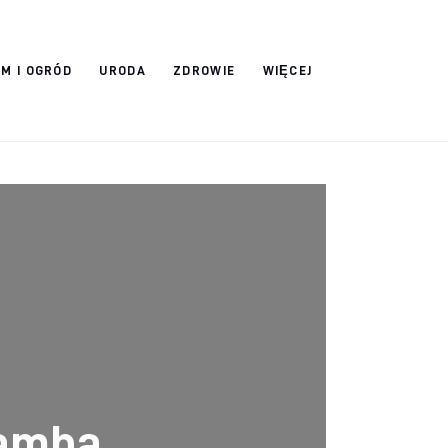
M I OGRÓD
URODA
ZDROWIE
WIĘCEJ
zamba