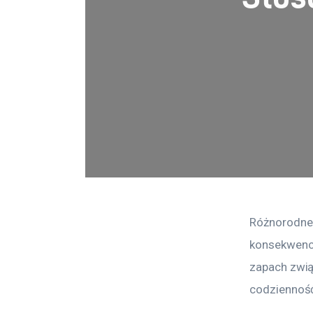
Różnorodne
konsekwencj
zapach zwią
codzienność