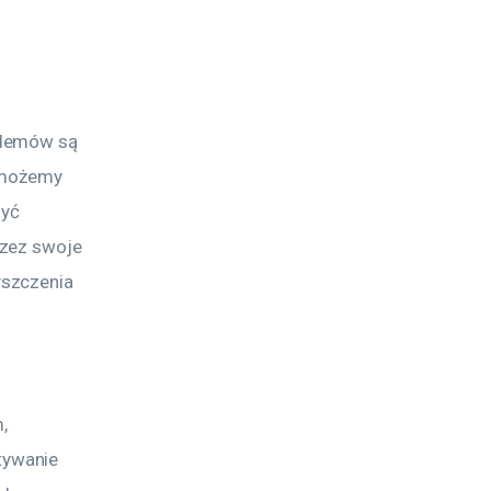
blemów są 
a możemy 
yć 
zez swoje 
szczenia 
, 
ywanie 