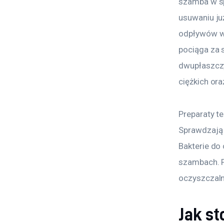
szamba w sp
usuwaniu ju
odpływów w 
pociąga za 
dwupłaszczy
ciężkich ora
Preparaty t
Sprawdzają 
Bakterie do 
szambach. P
oczyszczaln
Jak s