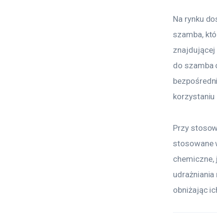
Na rynku dos
szamba, któ
znajdującej 
do szamba o
bezpośredni
korzystaniu
Przy stosow
stosowane w
chemiczne, 
udrażniania 
obniżając i