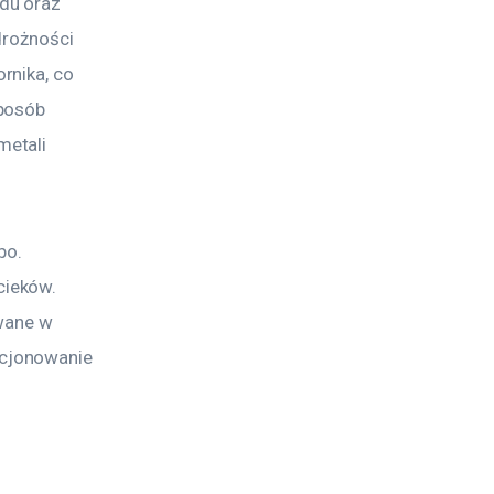
du oraz 
drożności 
rnika, co 
posób 
etali 
bo. 
ieków. 
wane w 
cjonowanie 