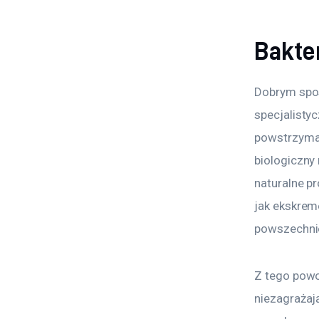
Bakte
Dobrym spos
specjalistyc
powstrzymać
biologiczny
naturalne p
jak ekskrem
powszechni
Z tego powo
niezagraża