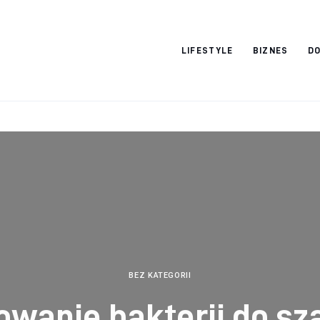
Vacation Dreams
LIFESTYLE
BIZNES
DO
BEZ KATEGORII
owanie bakterii do s