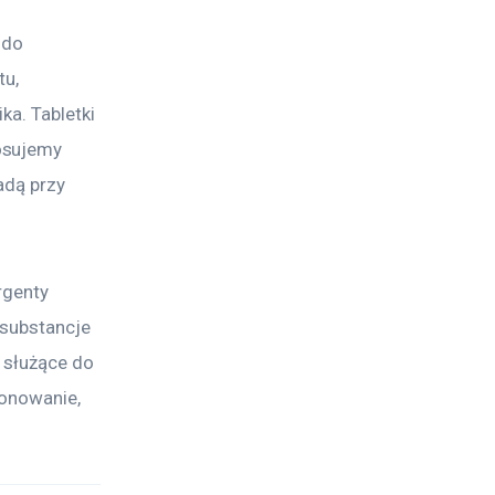
 do 
u, 
ka. Tabletki 
osujemy 
adą przy 
rgenty 
 substancje 
 służące do 
jonowanie, 