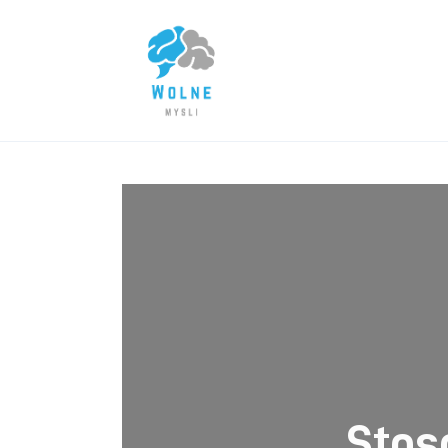
Lifestyle
Biznes
Dom i ogród
Uroda
Zdrowie
Więcej
Stos