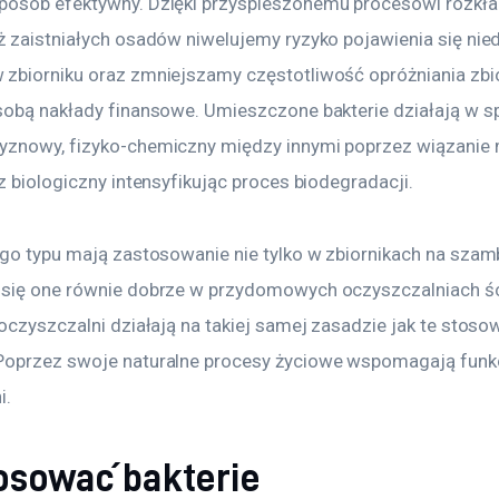
osób efektywny. Dzięki przyspieszonemu procesowi rozkła
ż zaistniałych osadów niwelujemy ryzyko pojawienia się nie
zbiorniku oraz zmniejszamy częstotliwość opróżniania zbio
sobą nakłady finansowe. Umieszczone bakterie działają w s
znowy, fizyko-chemiczny między innymi poprzez wiązanie m
z biologiczny intensyfikując proces biodegradacji.
ego typu mają zastosowanie nie tylko w zbiornikach na szam
się one równie dobrze w przydomowych oczyszczalniach śc
oczyszczalni działają na takiej samej zasadzie jak te stoso
oprzez swoje naturalne procesy życiowe wspomagają funk
i.
tosować bakterie