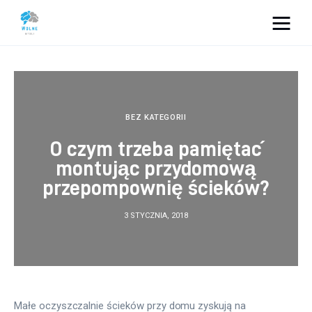
Vacation Dreams
Lifestyle
BEZ KATEGORII
Biznes
O czym trzeba pamiętać
montując przydomową
Dom i ogród
przepompownię ścieków?
Uroda
3 STYCZNIA, 2018
Zdrowie
Więcej
Małe oczyszczalnie ścieków przy domu zyskują na 