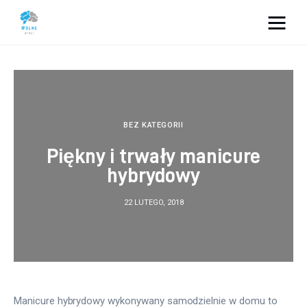
Vacation Dreams
Lifestyle
Biznes
BEZ KATEGORII
Piękny i trwały manicure
Dom i ogród
hybrydowy
Uroda
22 LUTEGO, 2018
Zdrowie
Więcej
Manicure hybrydowy wykonywany samodzielnie w domu to 