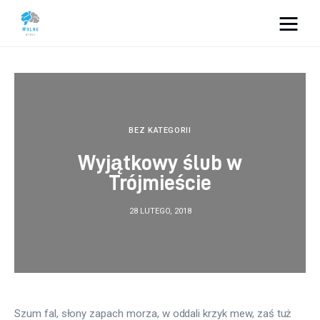
Vacation Dreams
Lifestyle
Biznes
BEZ KATEGORII
Wyjątkowy ślub w
Dom i ogród
Trójmieście
Uroda
28 LUTEGO, 2018
Zdrowie
Więcej
Szum fal, słony zapach morza, w oddali krzyk mew, zaś tuż 