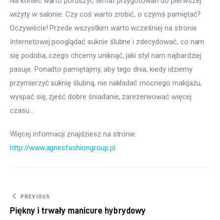
Na koniec warto poruszyć temat przygotowań do pierwszej 
wizyty w salonie. Czy coś warto zrobić, o czymś pamiętać? 
Oczywiście! Przede wszystkim warto wcześniej na stronie 
Internetowej pooglądać suknie ślubne i zdecydować, co nam 
się podoba, czego chcemy uniknąć, jaki styl nam najbardziej 
pasuje. Ponadto pamiętajmy, aby tego dnia, kiedy idziemy 
przymierzyć suknię ślubną, nie nakładać mocnego makijażu, 
wyspać się, zjeść dobre śniadanie, zarezerwować więcej 
czasu…
Więcej informacji znajdziesz na stronie: 
http://www.agnesfashiongroup.pl
Nawigacja wpisu
PREVIOUS
Piękny i trwały manicure hybrydowy