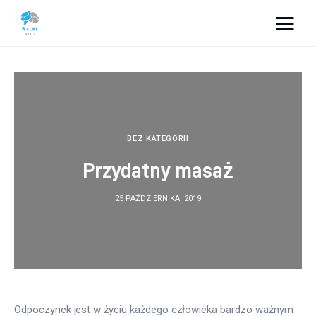
Vacation Dreams
Lifestyle
Biznes
BEZ KATEGORII
Przydatny masaż
Dom i ogród
25 PAŹDZIERNIKA, 2019
Uroda
Zdrowie
Więcej
Odpoczynek jest w życiu każdego człowieka bardzo ważnym 