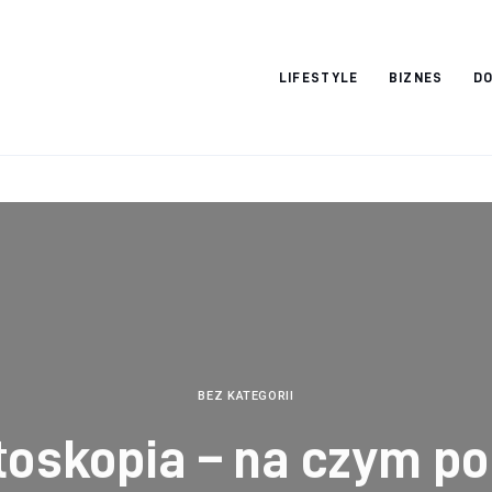
Vacation Dreams
LIFESTYLE
BIZNES
DO
BEZ KATEGORII
oskopia – na czym p