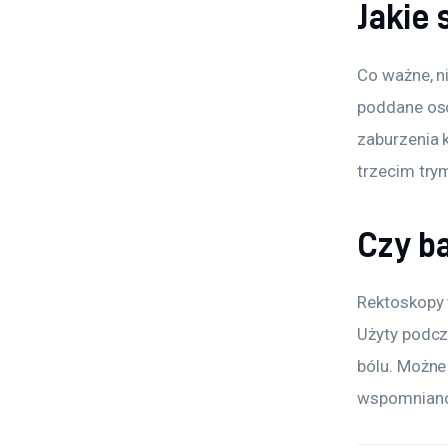
Jakie
Co ważne, n
poddane oso
zaburzenia k
trzecim trym
Czy b
Rektoskopy 
Użyty podcz
bólu. Możne
wspomniano,