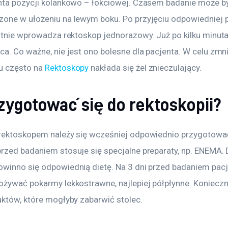
nta pozycji kolankowo – łokciowej. Czasem badanie może b
one w ułożeniu na lewym boku. Po przyjęciu odpowiedniej p
katnie wprowadza rektoskop jednorazowy. Już po kilku minut
ca. Co ważne, nie jest ono bolesne dla pacjenta. W celu zmni
 często na 
Rektoskopy
 nakłada się żel znieczulający.
zygotować się do rektoskopii?
rektoskopem należy się wcześniej odpowiednio przygotować
rzed badaniem stosuje się specjalne preparaty, np. ENEMA.
winno się odpowiednią dietę. Na 3 dni przed badaniem pacj
ożywać pokarmy lekkostrawne, najlepiej półpłynne. Konieczni
uktów, które mogłyby zabarwić stolec.