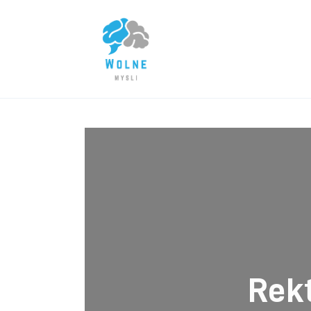
Lifestyle
Biznes
Dom i ogród
Uroda
Zdrowie
Więcej
Rekt