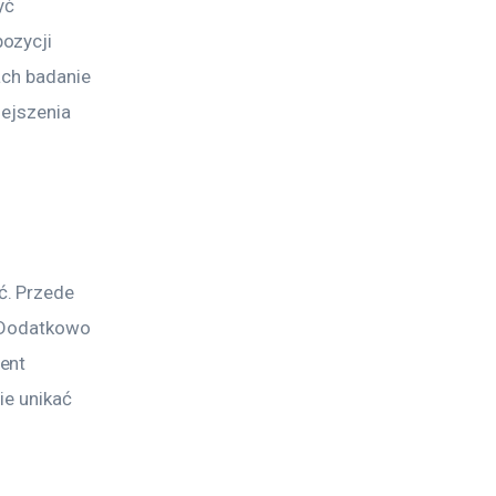
yć 
ozycji 
ach badanie 
ejszenia 
. Przede 
 Dodatkowo 
ent 
e unikać 