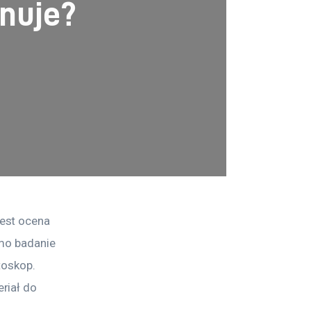
onuje?
est ocena 
mo badanie 
toskop. 
riał do 