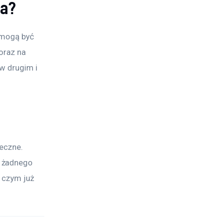
ia?
 mogą być 
oraz na 
w drugim i 
eczne. 
 żadnego 
 czym już 