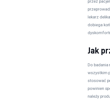
przez pacje
przeprowadz
lekarz deli
dobiega koń
dyskomfortu
Jak pr
Do badania 
wszystkim p
stosować po
powinien sp
należy prod