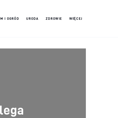
M I OGRÓD
URODA
ZDROWIE
WIĘCEJ
olega