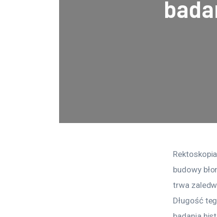
badan
Rektoskopia
budowy błon
trwa zaledw
Długość teg
badania his