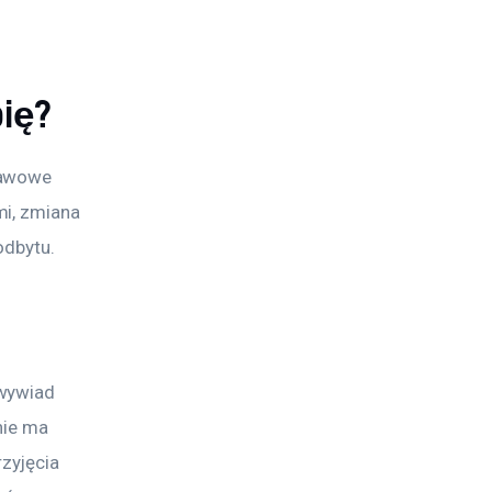
pię?
tawowe 
i, zmiana 
odbytu.
wywiad 
nie ma 
zyjęcia 