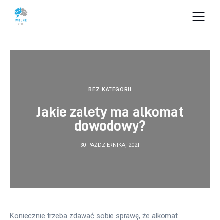
Vacation Dreams
Lifestyle
Biznes
BEZ KATEGORII
Jakie zalety ma alkomat
Dom i ogród
dowodowy?
Uroda
30 PAŹDZIERNIKA, 2021
Zdrowie
Więcej
Koniecznie trzeba zdawać sobie sprawę, że alkomat 