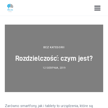
Vacation Dreams
Lifestyle
Biznes
BEZ KATEGORII
Rozdzielczość: czym jest?
Dom i ogród
12 SIERPNIA, 2019
Uroda
Zdrowie
Więcej
Zarówno smartfony, jak i tablety to urządzenia, które są 