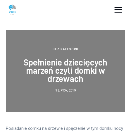
Vacation Dreams
Lifestyle
BEZ KATEGORII
Biznes
Spełnienie dziecięcych
marzeń czyli domki w
Dom i ogród
drzewach
Uroda
9 LIPCA, 2019
Zdrowie
Więcej
Posiadanie domku na drzewie i spędzenie w tym domku nocy, 