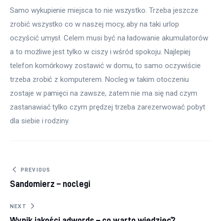
Samo wykupienie miejsca to nie wszystko. Trzeba jeszcze 
zrobić wszystko co w naszej mocy, aby na taki urlop 
oczyścić umysł. Celem musi być na ładowanie akumulatorów 
a to możliwe jest tylko w ciszy i wśród spokoju. Najlepiej 
telefon komórkowy zostawić w domu, to samo oczywiście 
trzeba zrobić z komputerem. Nocleg w takim otoczeniu 
zostaje w pamięci na zawsze, zatem nie ma się nad czym 
zastanawiać tylko czym prędzej trzeba zarezerwować pobyt 
dla siebie i rodziny.
Nawigacja wpisu
PREVIOUS
Sandomierz – noclegi
NEXT
Wynik jakości adwords – co warto wiedzieć?