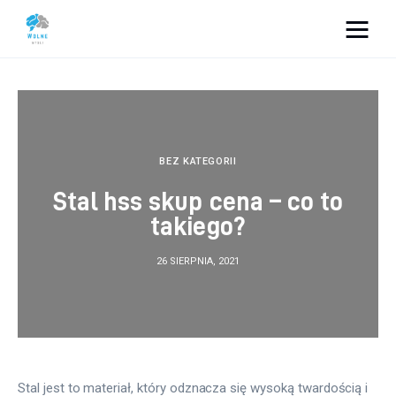
Vacation Dreams
Lifestyle
Biznes
BEZ KATEGORII
Stal hss skup cena – co to
Dom i ogród
takiego?
Uroda
26 SIERPNIA, 2021
Zdrowie
Więcej
Stal jest to materiał, który odznacza się wysoką twardością i 