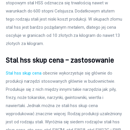
stopowym stal HSS odznacza się trwałością nawet w 
warunkach do 600 stopni Celsjusza. Dodatkowym atutem 
tego rodzaju stali jest niski koszt produkcji. W skupach złomu 
stal hss jest bardzo pożądanym metalem, dlatego jej cena 
oscyluje w granicach od 10 złotych za kilogram do nawet 13 
złotych za kilogram.
Stal hss skup cena – zastosowanie
Stal hss skup cena
 obecnie wykorzystuje się głównie do 
produkcji narzędzi stosowanych głównie w budownictwie. 
Produkuje się z nich między innymi takie narzędzia jak: piły, 
frezy, noże tokarskie, narzynki, gwintowniki, wiertła i 
nawiertaki. Jednak można ze stali hss skup cena 
wyprodukować znacznie więcej. Rodzaj produkcji uzależniony 
jest od rodzaju stali. Wyróżnia się siedem rodzajów stali hss 
skup cena, oto one: stal SW7M, stal SW18, stal SW12C i SW9, 