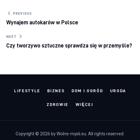
Nawigacja wpisu
PREVIOUS
Wynajem autokarów w Polsce
NEXT
Czy tworzywo sztuczne sprawdza się w przemyśle?
LIFESTYLE
BIZNES
DOM I OGRÓD
URODA
ZDROWIE
WIĘCEJ
Copyright © 2026 by Wolne-mysli.eu. All rights reserved.