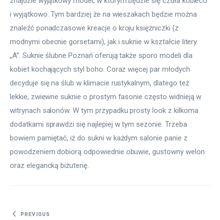
znajdzie wyjątkowy model, w którym będzie się czuła kobieco 
i wyjątkowo. Tym bardziej że na wieszakach będzie można 
znaleźć ponadczasowe kreacje o kroju księżniczki (z 
modnymi obecnie gorsetami), jak i suknie w kształcie litery 
„A”. Suknie ślubne Poznań oferują także sporo modeli dla 
kobiet kochających styl boho. Coraz więcej par młodych 
decyduje się na ślub w klimacie rustykalnym, dlatego też 
lekkie, zwiewne suknie o prostym fasonie często widnieją w 
witrynach salonów. W tym przypadku prosty look z kilkoma 
dodatkami sprawdzi się najlepiej w tym sezonie. Trzeba 
bowiem pamiętać, iż do sukni w każdym salonie panie z 
powodzeniem dobiorą odpowiednie obuwie, gustowny welon 
oraz elegancką biżuterię.
Nawigacja wpisu
PREVIOUS