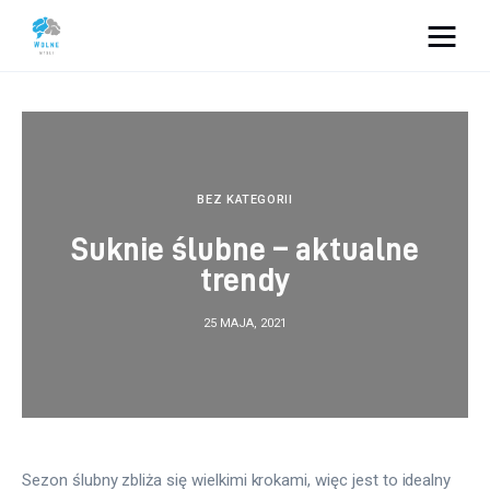
Vacation Dreams
Lifestyle
Biznes
BEZ KATEGORII
Suknie ślubne – aktualne
Dom i ogród
trendy
Uroda
25 MAJA, 2021
Zdrowie
Więcej
Sezon ślubny zbliża się wielkimi krokami, więc jest to idealny 