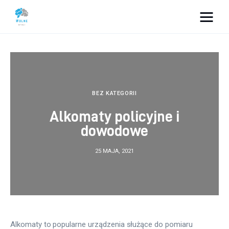
Vacation Dreams
Lifestyle
Biznes
BEZ KATEGORII
Alkomaty policyjne i
Dom i ogród
dowodowe
Uroda
25 MAJA, 2021
Zdrowie
Więcej
Alkomaty to popularne urządzenia służące do pomiaru 