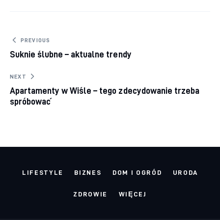
Nawigacja wpisu
PREVIOUS
Suknie ślubne – aktualne trendy
NEXT
Apartamenty w Wiśle – tego zdecydowanie trzeba
spróbować
LIFESTYLE
BIZNES
DOM I OGRÓD
URODA
ZDROWIE
WIĘCEJ