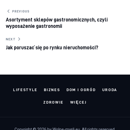
Nawigacja wpisu
PREVIOUS
Asortyment sklepów gastronomicznych, czyli
wyposażenie gastronomii
NEXT
Jak poruszać się po rynku nieruchomości?
LIFESTYLE
BIZNES
DOM I OGRÓD
URODA
ZDROWIE
WIĘCEJ
Copyright © 2026 by Wolne-mysli.eu. All rights reserved.