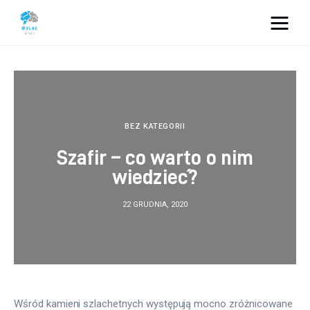
Vacation Dreams
Lifestyle
Biznes
BEZ KATEGORII
Szafir – co warto o nim
Dom i ogród
wiedzieć?
Uroda
22 GRUDNIA, 2020
Zdrowie
Więcej
Wśród kamieni szlachetnych występują mocno zróżnicowane 