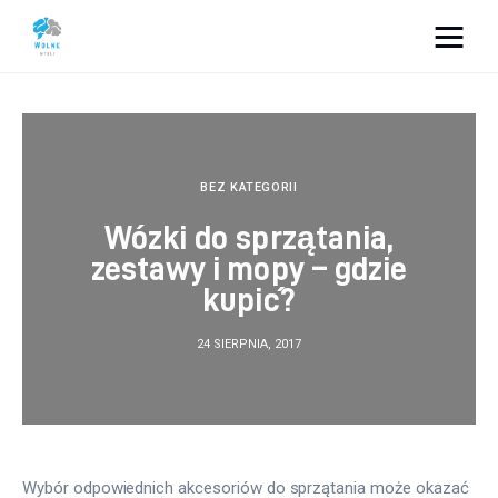
Vacation Dreams
Lifestyle
BEZ KATEGORII
Biznes
Wózki do sprzątania,
zestawy i mopy – gdzie
Dom i ogród
kupić?
Uroda
24 SIERPNIA, 2017
Zdrowie
Więcej
Wybór odpowiednich akcesoriów do sprzątania może okazać 