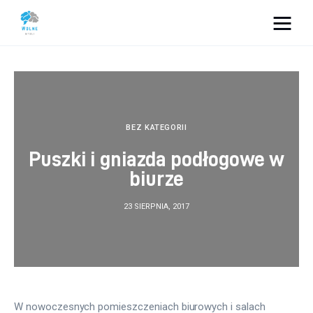
Vacation Dreams
Lifestyle
Biznes
BEZ KATEGORII
Puszki i gniazda podłogowe w
Dom i ogród
biurze
Uroda
23 SIERPNIA, 2017
Zdrowie
Więcej
W nowoczesnych pomieszczeniach biurowych i salach 