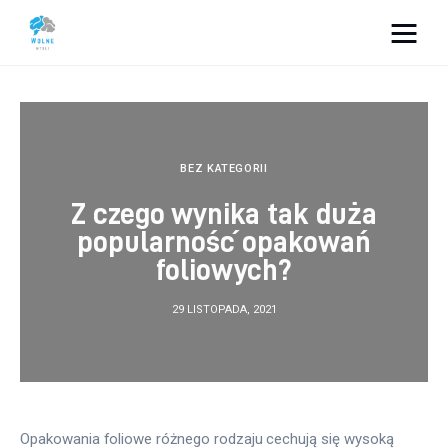
Vacation Dreams
Lifestyle
BEZ KATEGORII
Biznes
Z czego wynika tak duża
popularność opakowań
Dom i ogród
foliowych?
Uroda
29 LISTOPADA, 2021
Zdrowie
Więcej
Opakowania foliowe różnego rodzaju cechują się wysoką 