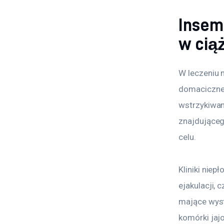
Insem
w cią
W leczeniu n
domacicznej
wstrzykiwan
znajdująceg
celu.
Kliniki nie
ejakulacji, 
mające wyst
komórki jaj