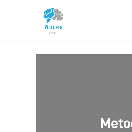
Lifestyle
Biznes
Dom i ogród
Uroda
Zdrowie
Więcej
Meto