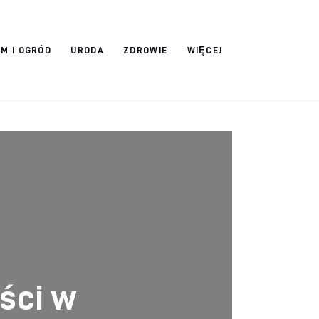
M I OGRÓD
URODA
ZDROWIE
WIĘCEJ
ści w