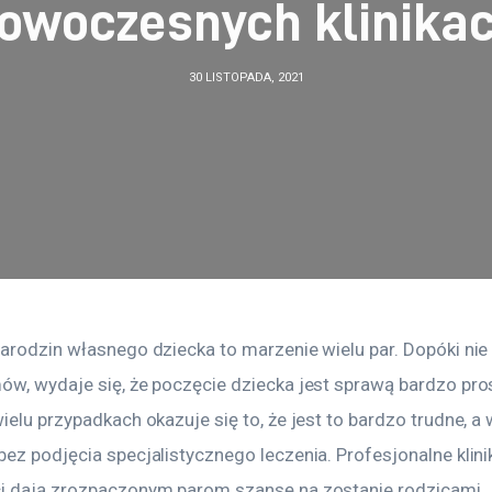
owoczesnych klinika
30 LISTOPADA, 2021
narodzin własnego dziecka to marzenie wielu par. Dopóki nie
ów, wydaje się, że poczęcie dziecka jest sprawą bardzo pros
ielu przypadkach okazuje się to, że jest to bardzo trudne, a 
ez podjęcia specjalistycznego leczenia. Profesjonalne klinik
i dają zrozpaczonym parom szansę na zostanie rodzicami.