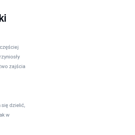
ki
częściej 
rzyniosły 
two zajścia 
 
ię dzielić, 
ak w 