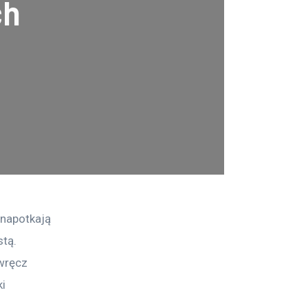
ch
 napotkają 
tą. 
wręcz 
i 