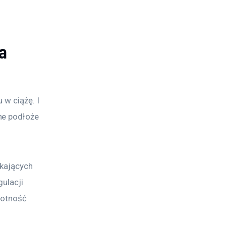
ia
w ciążę. I 
ne podłoże 
ykających 
ulacji 
wotność 