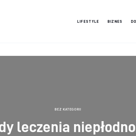
Vacation Dreams
LIFESTYLE
BIZNES
DO
BEZ KATEGORII
dy leczenia niepłodno