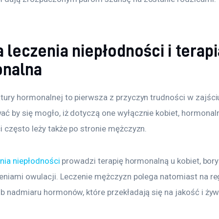
a leczenia niepłodności i terap
nalna
ury hormonalnej to pierwsza z przyczyn trudności w zajściu 
ć by się mogło, iż dotyczą one wyłącznie kobiet, hormonal
i często leży także po stronie mężczyzn.
enia niepłodności
 prowadzi terapię hormonalną u kobiet, bor
zeniami owulacji. Leczenie mężczyzn polega natomiast na reg
ub nadmiaru hormonów, które przekładają się na jakość i ży