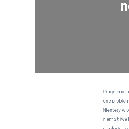
n
Pragnienie 
one problem
Niestety w w
niemożliwe b
niepłodnośc