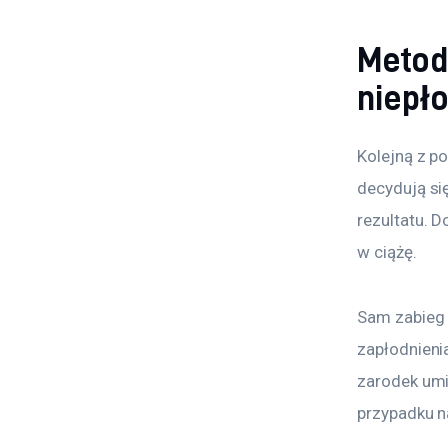
Metoda
niepł
Kolejną z po
decydują się
rezultatu. 
w ciążę.
Sam zabieg 
zapłodnieni
zarodek umie
przypadku n