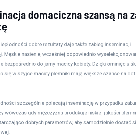
inacja domaciczna szansą na z
żę
iepłodności dobre rezultaty daje także zabieg inseminacji 
. Męskie nasienie, wcześniej odpowiednio wyselekcjonowan
e bezpośrednio do jamy macicy kobiety. Dzięki ominięciu śl
o się w szyjce macicy plemniki mają większe szanse na dota
płodności szczególnie polecają inseminację w przypadku zabu
czy wówczas gdy mężczyzna produkuje niskiej jakości plemnik
arczająco dobrych parametrów, aby samodzielnie dostać si
owej.