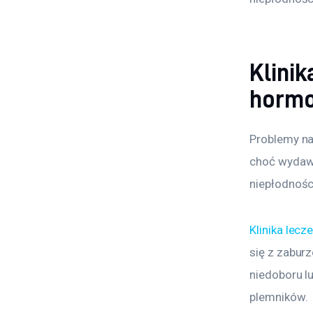
Klinik
hormo
Problemy nat
choć wydawa
niepłodnośc
Klinika lecz
się z zabur
niedoboru l
plemników.