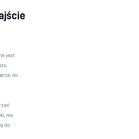
ajście
e jest 
uzu 
rcie do 
rzeń 
i, nie 
ę do 