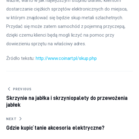
ważne, warto w jak najwyższym stopniu ułatwić klientom 
dostarczanie ciężkich sprzętów elektronicznych do miejsca, 
w którym znajdować się będzie skup metali szlachetnych. 
Przydać się może zatem samochód z pojemną przyczepą, 
dzięki czemu klienci będą mogli liczyć na pomoc przy 
dowiezieniu sprzętu na właściwy adres.
Źródło tekstu: 
http://www.coinart.pl/skup.php
Nawigacja wpisu
PREVIOUS
Skrzynie na jabłka i skrzyniopalety do przewożenia
jabłek
NEXT
Gdzie kupić tanie akcesoria elektryczne?