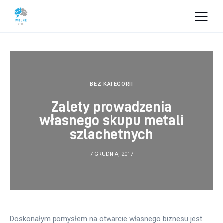
Vacation Dreams
Lifestyle
BEZ KATEGORII
Biznes
Zalety prowadzenia
własnego skupu metali
Dom i ogród
szlachetnych
Uroda
7 GRUDNIA, 2017
Zdrowie
Więcej
Doskonałym pomysłem na otwarcie własnego biznesu jest 