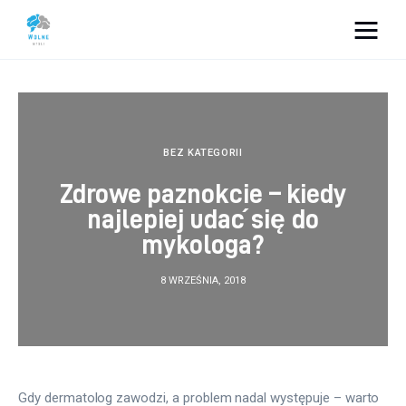
Vacation Dreams
Lifestyle
BEZ KATEGORII
Biznes
Zdrowe paznokcie – kiedy
najlepiej udać się do
Dom i ogród
mykologa?
Uroda
8 WRZEŚNIA, 2018
Zdrowie
Więcej
Gdy dermatolog zawodzi, a problem nadal występuje – warto 