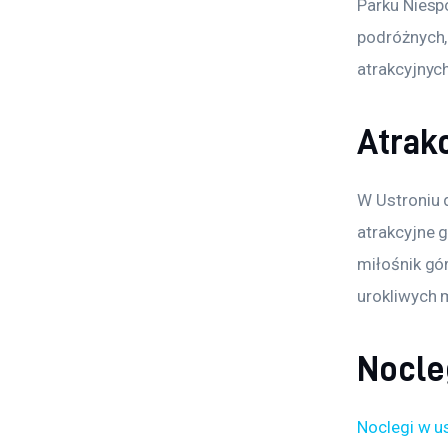
Parku Niesp
podróżnych,
atrakcyjnyc
Atrak
W Ustroniu d
atrakcyjne g
miłośnik gó
urokliwych 
Nocle
Noclegi w u