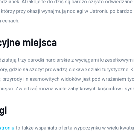
odzianek. Atrakcje te do dziś są bardzo często odwiedzane 
 którzy przy okazji wynajmują noclegi w Ustroniu po bardzo 
h cenach.
cyjne miejsca
ziałają trzy ośrodki narciarskie z wyciągami krzesełkowymi,
óry, gdzie na szczyt prowadzą ciekawe szlaki turystyczne. K
r, przyrody i niesamowitych widoków jest pod wrażeniem tyc
miejsc. Zwiedzać można wiele zabytkowych kościołów i syn
gi
stroniu
 to także wspaniała oferta wypoczynku w wielu kwate