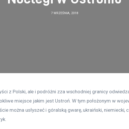
7 WRZEŚNIA, 2018
ryści z Polski, ale i podróżni zza wschodniej granicy odwiedz
rokliwe miejsce jakim jest Ustroń. W tym położonym w woj
cie można usłyszeć i góralską gwarę, ukraiński, niemiecki, cz
yk.