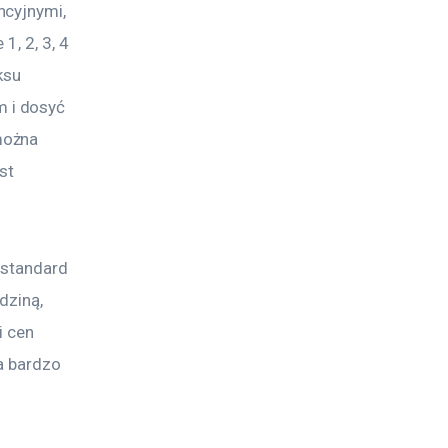
cyjnymi, 
, 2, 3, 4 
ksu 
 i dosyć 
można 
st 
 standard 
dziną, 
i cen 
a bardzo 