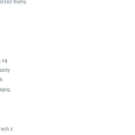
przez tłumy 
 są 
ażdy 
h 
agog.
rach z 