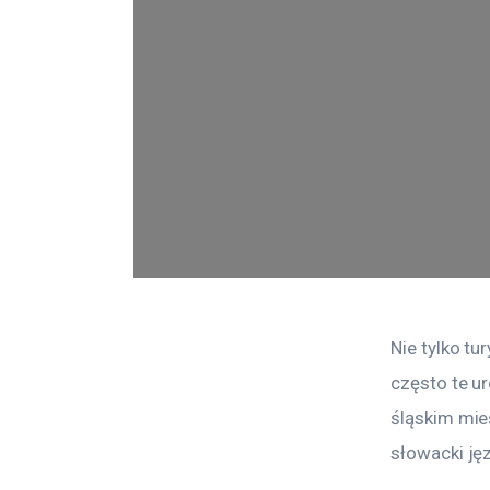
Nie tylko tu
często te u
śląskim mieś
słowacki jęz