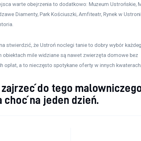
jsca warte obejrzenia to dodatkowo: Muzeum Ustrońskie,
zawe Diamenty, Park Kościuszki, Amfiteatr, Rynek w Ustroniu
toria.
 stwierdzić, że Ustroń noclegi tanie to dobry wybór każdego
h obiektach mile widziane są nawet zwierzęta domowe bez 
 opłat, a to nieczęsto spotykane oferty w innych kwaterach
 zajrzeć do tego malowniczeg
 choć na jeden dzień.
acja wpisu