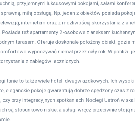
kuchnią, przyjemnymi luksusowymi pokojami, salami konferen
 sprawną, miłą obsługą. Np. jeden z obiektów posiada pokoje 1
elewizją, internetem oraz z możliwością skorzystania z ane
 Posiada też apartamenty 2-osobowe z aneksem kuchennym
dnym tarasem. Oferuje doskonale położony obiekt, gdzie 
 komfortowo wypoczywać niemal przez cały rok. W pobliżu je
orzystania z zabiegów leczniczych.
egi tanie to także wiele hoteli dwugwiazdkowych. Ich wysoki
ste, eleganckie pokoje gwarantują dobrze spędzony czas z ro
, czy przy integracyjnych spotkaniach. Noclegi Ustroń w skal
ich są stosunkowo niskie, a usługi wręcz przeciwnie stoją n
omie.