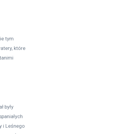
ie tym 
atery, które 
tanimi 
ł były 
spaniałych 
y i Leśnego 