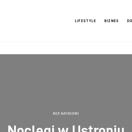
Vacation Dreams
LIFESTYLE
BIZNES
DO
BEZ KATEGORII
Noclegi w Ustroniu