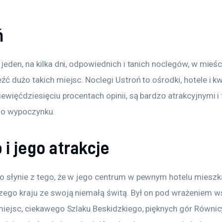
ń
jeden, na kilka dni, odpowiednich i tanich noclegów, w mieśc
ć dużo takich miejsc. Noclegi Ustroń to ośrodki, hotele i kw
ewięćdziesięciu procentach opinii, są bardzo atrakcyjnymi i 
do wypoczynku.
 i jego atrakcje
 słynie z tego, że w jego centrum w pewnym hotelu mieszka
zego kraju ze swoją niemałą świtą. Był on pod wrażeniem w
miejsc, ciekawego Szlaku Beskidzkiego, pięknych gór Równic