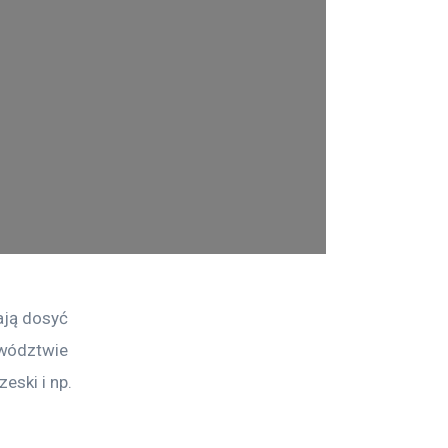
ają dosyć 
ewództwie 
eski i np. 