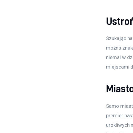
Ustro
Szukając na 
można znaleź
niemal w dzi
miejscami 
Miasto
Samo miasto
premier nas
urokliwych 