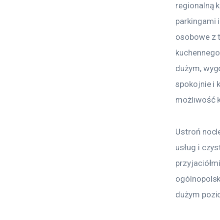
regionalną 
parkingami i
osobowe z t
kuchennego.
dużym, wygo
spokojnie i
możliwość k
Ustroń nocl
usług i czy
przyjaciółmi
ogólnopolsk
dużym pozi