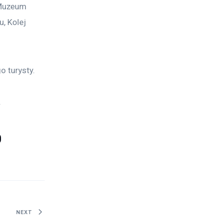
 Muzeum 
, Kolej 
 turysty. 
.
o
NEXT