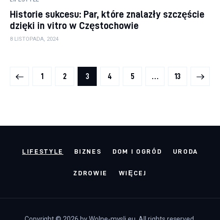
Historie sukcesu: Par, które znalazły szczęście
dzięki in vitro w Częstochowie
8 LISTOPADA, 2024
Stronicowanie wpisów
PAGE
1
PAGE
2
PAGE
3
PAGE
4
PAGE
5
>
…
PAGE
13
LIFESTYLE
BIZNES
DOM I OGRÓD
URODA
ZDROWIE
WIĘCEJ
Copyright © 2026 by Wolne-mysli.eu. All rights reserved.