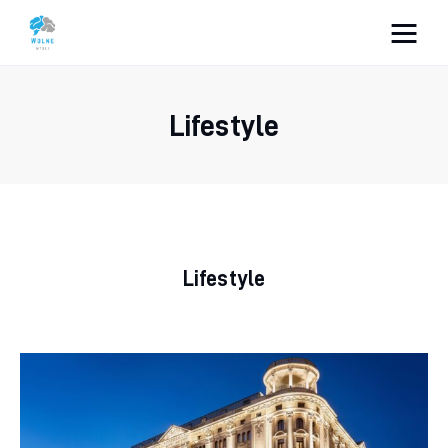
Vacation Dreams
Lifestyle
Lifestyle
Biznes
Dom i ogród
Lifestyle
Uroda
Zdrowie
Więcej