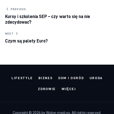
Nawigacja wpisu
PREVIOUS
Kursy i szkolenia SEP – czy warto się na nie
zdecydować?
NEXT
Czym są palety Euro?
LIFESTYLE
BIZNES
DOM I OGRÓD
URODA
ZDROWIE
WIĘCEJ
Copyright © 2026 by Wolne-mysli.eu. All rights reserved.