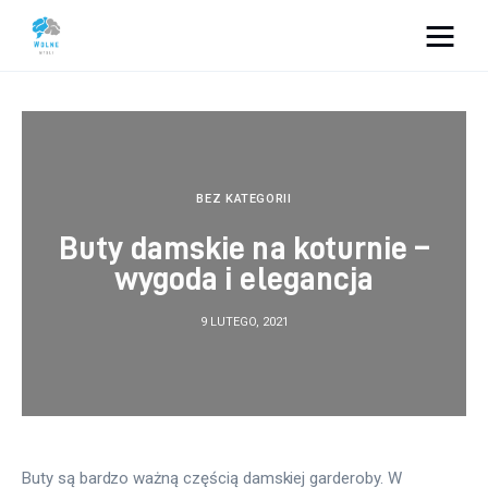
Vacation Dreams
Lifestyle
Biznes
BEZ KATEGORII
Buty damskie na koturnie –
Dom i ogród
wygoda i elegancja
Uroda
9 LUTEGO, 2021
Zdrowie
Więcej
Buty są bardzo ważną częścią damskiej garderoby. W 