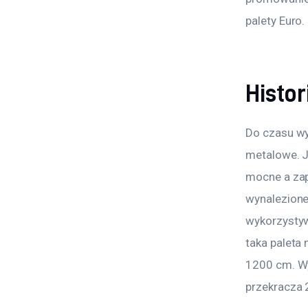
palety Euro.
Histor
Do czasu wy
metalowe. Je
mocne a zap
wynalezione
wykorzystywa
taka paleta
1200 cm. Wy
przekracza 