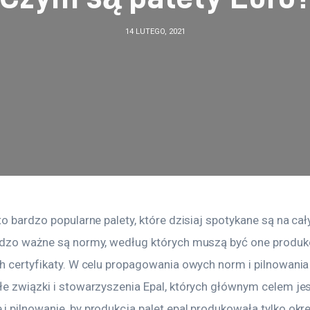
14 LUTEGO, 2021
to bardzo popularne palety, które dzisiaj spotykane są na cał
rdzo ważne są normy, według których muszą być one produk
h certyfikaty. W celu propagowania owych norm i pilnowania 
łe związki i stowarzyszenia Epal, których głównym celem jes
i pilnowanie, by produkcja palet epal produkowała tylko okr