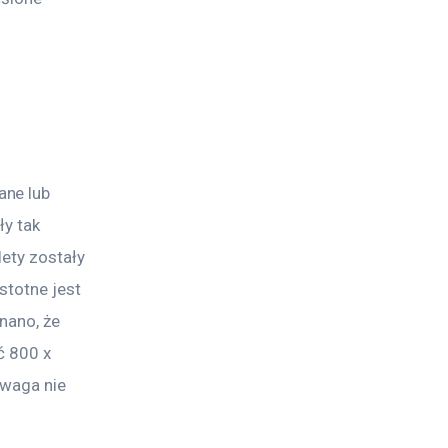
ne lub 
y tak 
ety zostały 
stotne jest 
nano, że 
ć 800 x 
waga nie 