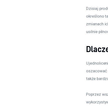
Dzisiaj pro
określono ta
zmianach ic
usilnie pil
Dlacz
Ujednolicen
oszacować ca
także bardz
Poprzez wsz
wykorzystyw