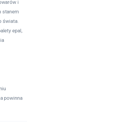
owarów i 
m stanem 
o świata. 
lety epal, 
ia 
niu 
a powinna 