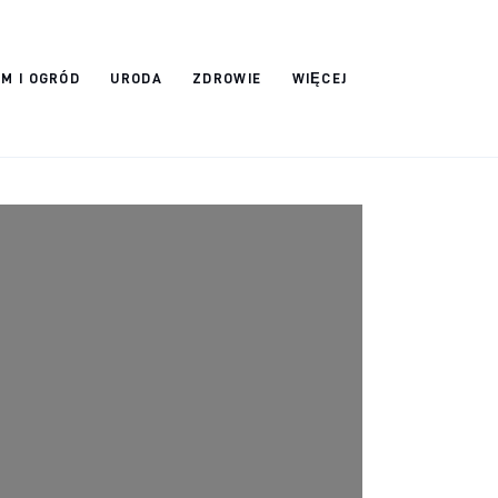
M I OGRÓD
URODA
ZDROWIE
WIĘCEJ
?