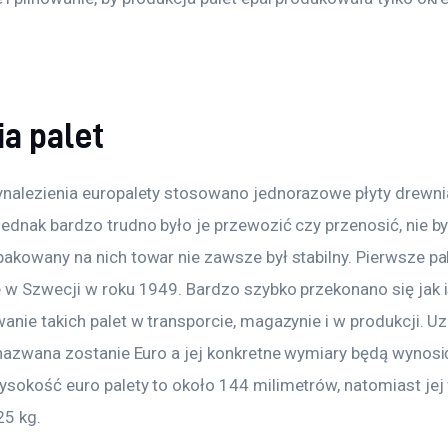
ia palet
nalezienia europalety stosowano jednorazowe płyty drewnia
dnak bardzo trudno było je przewozić czy przenosić, nie był
akowany na nich towar nie zawsze był stabilny. Pierwsze pal
 w Szwecji w roku 1949. Bardzo szybko przekonano się jak i
nie takich palet w transporcie, magazynie i w produkcji. Uz
 nazwana zostanie Euro a jej konkretne wymiary będą wynosi
sokość euro palety to około 144 milimetrów, natomiast jej 
25 kg.