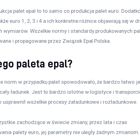
dukcja palet epal to to samo co produkcja palet euro. Dodatk
kże euro 1, 2, 3 i 4 a ich konkretne różnice objawiają się w d
h wymiarów. Wszelkie normy i standardy produkowanych pal
nowane i propagowane przez Związek Epal Polska.
ego paleta epal?
ie norm w przypadku palet spowodowało, że bardzo łatwo je
ły ładunek. Jest to bardzo istotne w logistyce i transporcie
o usprawnił wszelkie procesy załadunkowe i rozładunkowe.
ystkie zachodzące w świecie zmiany, przez lata i czas 
ania palety euro, jej parametry nie uległy żadnym zmianom. 