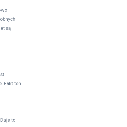
owo 
robnych 
et są 
st 
. Fakt ten 
Daje to 