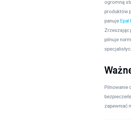
ogromną sta
produktów p
panuje 
Epal
Zrzeszając 
pilnuje norm
specjalisty
Ważne
Pilnowanie 
bezpieczeńs
zapewniać m