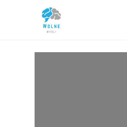
Lifestyle
Biznes
Dom i ogród
Uroda
Zdrowie
Więcej