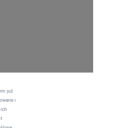
ym już 
owane i 
ich 
t 
eślone 