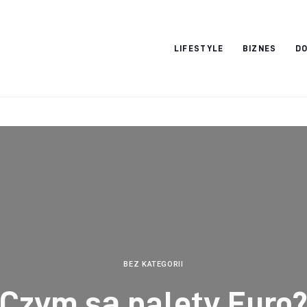
Vacation Dreams
LIFESTYLE
BIZNES
DO
BEZ KATEGORII
Czym są palety Euro