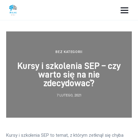
Vacation Dreams
Lifestyle
BEZ KATEGORII
Biznes
Kursy i szkolenia SEP – czy
warto się na nie
Dom i ogród
zdecydować?
Uroda
7 LUTEGO, 2021
Zdrowie
Więcej
Kursy i szkolenia SEP to temat, z którym zetknął się chyba 