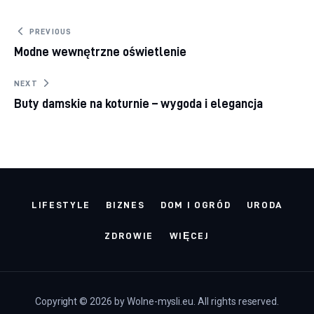
Nawigacja wpisu
PREVIOUS
Modne wewnętrzne oświetlenie
NEXT
Buty damskie na koturnie – wygoda i elegancja
LIFESTYLE
BIZNES
DOM I OGRÓD
URODA
ZDROWIE
WIĘCEJ
Copyright © 2026 by Wolne-mysli.eu. All rights reserved.