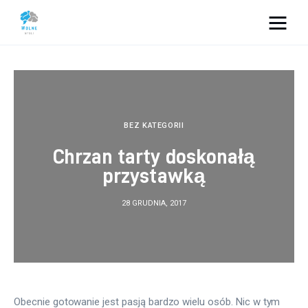
Vacation Dreams
Lifestyle
Biznes
BEZ KATEGORII
Chrzan tarty doskonałą
Dom i ogród
przystawką
Uroda
28 GRUDNIA, 2017
Zdrowie
Więcej
Obecnie gotowanie jest pasją bardzo wielu osób. Nic w tym 