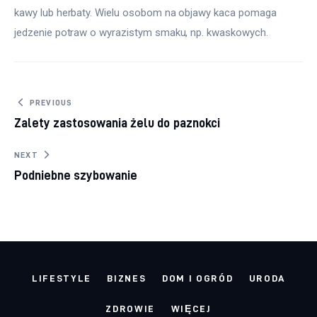
kawy lub herbaty. Wielu osobom na objawy kaca pomaga 
jedzenie potraw o wyrazistym smaku, np. kwaskowych.
Nawigacja wpisu
PREVIOUS
Zalety zastosowania żelu do paznokci
NEXT
Podniebne szybowanie
LIFESTYLE
BIZNES
DOM I OGRÓD
URODA
ZDROWIE
WIĘCEJ