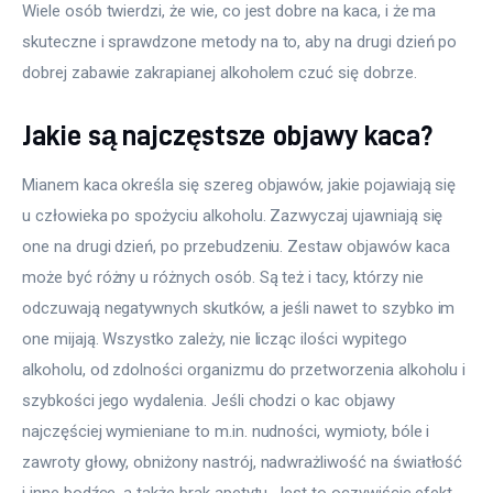
Wiele osób twierdzi, że wie, co jest dobre na kaca, i że ma 
skuteczne i sprawdzone metody na to, aby na drugi dzień po 
dobrej zabawie zakrapianej alkoholem czuć się dobrze.
Jakie są najczęstsze objawy kaca?
Mianem kaca określa się szereg objawów, jakie pojawiają się 
u człowieka po spożyciu alkoholu. Zazwyczaj ujawniają się 
one na drugi dzień, po przebudzeniu. Zestaw objawów kaca 
może być różny u różnych osób. Są też i tacy, którzy nie 
odczuwają negatywnych skutków, a jeśli nawet to szybko im 
one mijają. Wszystko zależy, nie licząc ilości wypitego 
alkoholu, od zdolności organizmu do przetworzenia alkoholu i 
szybkości jego wydalenia. Jeśli chodzi o kac objawy 
najczęściej wymieniane to m.in. nudności, wymioty, bóle i 
zawroty głowy, obniżony nastrój, nadwrażliwość na światłość 
i inne bodźce, a także brak apetytu. Jest to oczywiście efekt 