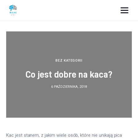
Vacation Dreams
Lifestyle
Biznes
BEZ KATEGORII
Co jest dobre na kaca?
Dom i ogród
6 PAŹDZIERNIKA, 2018
Uroda
Zdrowie
Więcej
Kac jest stanem, z jakim wiele osób, które nie unikają pica 