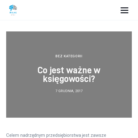
Vacation Dreams
Lifestyle
Biznes
BEZ KATEGORII
Co jest ważne w
Dom i ogród
księgowości?
Uroda
7 GRUDNIA, 2017
Zdrowie
Więcej
Celem nadrzędnym przedsiębiorstwa jest zawsze 