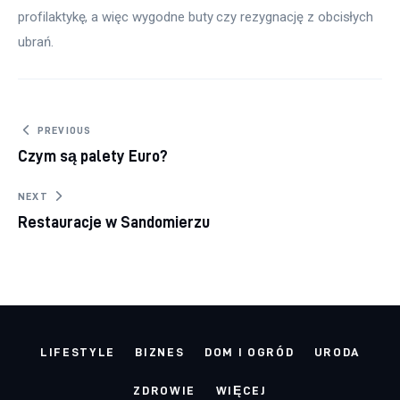
profilaktykę, a więc wygodne buty czy rezygnację z obcisłych 
ubrań.
Nawigacja wpisu
PREVIOUS
Czym są palety Euro?
NEXT
Restauracje w Sandomierzu
LIFESTYLE
BIZNES
DOM I OGRÓD
URODA
ZDROWIE
WIĘCEJ