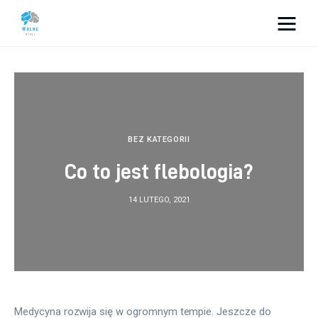
Vacation Dreams
Lifestyle
Biznes
BEZ KATEGORII
Co to jest flebologia?
Dom i ogród
14 LUTEGO, 2021
Uroda
Zdrowie
Więcej
Medycyna rozwija się w ogromnym tempie. Jeszcze do 