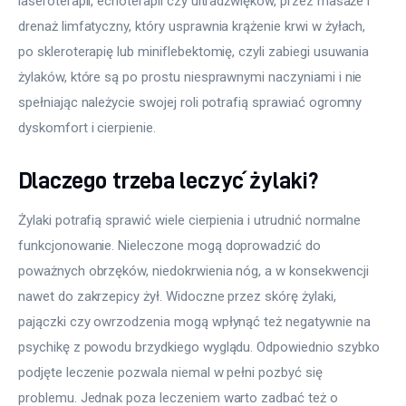
laseroterapii, echoterapii czy ultradźwięków, przez masaże i 
drenaż limfatyczny, który usprawnia krążenie krwi w żyłach, 
po skleroterapię lub miniflebektomię, czyli zabiegi usuwania 
żylaków, które są po prostu niesprawnymi naczyniami i nie 
spełniając należycie swojej roli potrafią sprawiać ogromny 
dyskomfort i cierpienie.
Dlaczego trzeba leczyć żylaki?
Żylaki potrafią sprawić wiele cierpienia i utrudnić normalne 
funkcjonowanie. Nieleczone mogą doprowadzić do 
poważnych obrzęków, niedokrwienia nóg, a w konsekwencji 
nawet do zakrzepicy żył. Widoczne przez skórę żylaki, 
pajączki czy owrzodzenia mogą wpłynąć też negatywnie na 
psychikę z powodu brzydkiego wyglądu. Odpowiednio szybko 
podjęte leczenie pozwala niemal w pełni pozbyć się 
problemu. Jednak poza leczeniem warto zadbać też o 