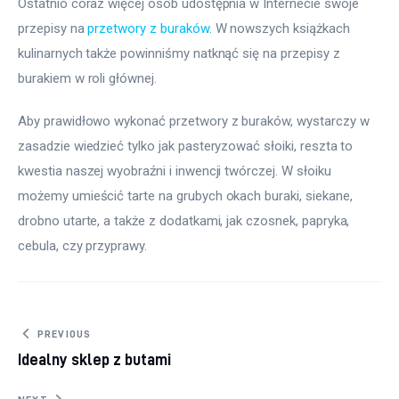
Ostatnio coraz więcej osób udostępnia w Internecie swoje 
przepisy na 
przetwory z buraków
. W nowszych książkach 
kulinarnych także powinniśmy natknąć się na przepisy z 
burakiem w roli głównej.
Aby prawidłowo wykonać przetwory z buraków, wystarczy w 
zasadzie wiedzieć tylko jak pasteryzować słoiki, reszta to 
kwestia naszej wyobraźni i inwencji twórczej. W słoiku 
możemy umieścić tarte na grubych okach buraki, siekane, 
drobno utarte, a także z dodatkami, jak czosnek, papryka, 
cebula, czy przyprawy.
Nawigacja wpisu
PREVIOUS
Idealny sklep z butami