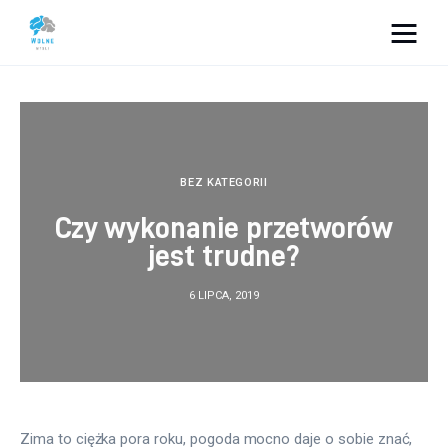
Vacation Dreams
Lifestyle
Biznes
BEZ KATEGORII
Czy wykonanie przetworów
Dom i ogród
jest trudne?
Uroda
6 LIPCA, 2019
Zdrowie
Więcej
Zima to ciężka pora roku, pogoda mocno daje o sobie znać, 