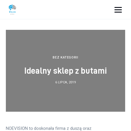
Vacation Dreams
Lifestyle
Biznes
BEZ KATEGORII
Idealny sklep z butami
Dom i ogród
6 LIPCA, 2019
Uroda
Zdrowie
Więcej
NOEVISION to doskonała firma z duszą oraz 