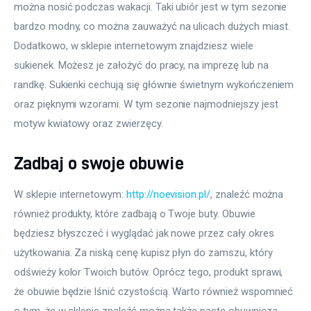
można nosić podczas wakacji. Taki ubiór jest w tym sezonie 
bardzo modny, co można zauważyć na ulicach dużych miast. 
Dodatkowo, w sklepie internetowym znajdziesz wiele 
sukienek. Możesz je założyć do pracy, na imprezę lub na 
randkę. Sukienki cechują się głównie świetnym wykończeniem 
oraz pięknymi wzorami. W tym sezonie najmodniejszy jest 
motyw kwiatowy oraz zwierzęcy.
Zadbaj o swoje obuwie
W sklepie internetowym: 
http://noevision.pl/
, znaleźć można 
również produkty, które zadbają o Twoje buty. Obuwie 
będziesz błyszczeć i wyglądać jak nowe przez cały okres 
użytkowania. Za niską cenę kupisz płyn do zamszu, który 
odświeży kolor Twoich butów. Oprócz tego, produkt sprawi, 
że obuwie będzie lśnić czystością. Warto również wspomnieć 
o tym, że w sklepie znaleźć można także pastę obuwniczą. 