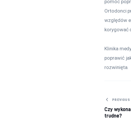
pomóc popra
Ortodonci p
względów es
korygować d
Klinika medy
poprawić ja
rozwinięta.
Nawig
PREVIOUS
Czy wykona
trudne?