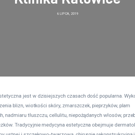
6 LIPCA, 2019
tetyczna jest w dzisiejszych czasach dość popularna. Wyko
czenia blizn, wiotkości skóry, zmarszczek, pieprzyków, plam 
, nadmiaru tłuszczu, cellulitu, niepożądanych włosów, prze
ączków. Tradycyjnie medycyna estetyczna obejmuje dermatol
my ustnej i szczękowo-twarzową, chirurgię rekonstrukcyjną i 