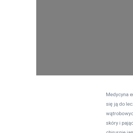
Medycyna es
się ją do le
wątrobowych
skóry i paj
chirurgię ja