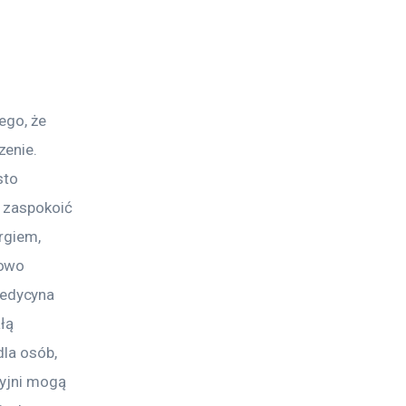
ego, że 
enie. 
to 
 zaspokoić 
rgiem, 
owo 
edycyna 
łą 
la osób, 
yjni mogą 