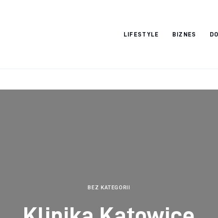
Vacation Dreams
LIFESTYLE
BIZNES
DO
BEZ KATEGORII
Klinika Katowice