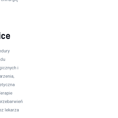
ice
edury 
ądu 
cznych i 
rzenia, 
etyczna 
erapie 
przebarwień 
ez lekarza 