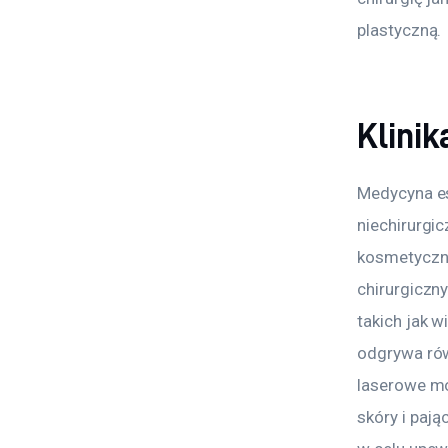
plastyczną.
Klini
Medycyna es
niechirurgi
kosmetyczn
chirurgiczn
takich jak 
odgrywa równ
laserowe mo
skóry i pają