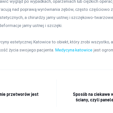
wić wygląd po wypadkach, oparzeniach lub ciężkich operacj
racują nad poprawą wyrównania zębów, często częściowo z
tetycznych, a chirurdzy jamy ustnej i szczękowo-twarzow
eformacje jamy ustnej i szczęki.
cyny estetycznej Katowice to obiekt, który zrobi wszystko, a
kość życia swojego pacjenta. 
Medycyna katowice
 jest ogro
acja wpisu
nie przetworów jest
Sposób na ciekawe 
ściany, czyli panel