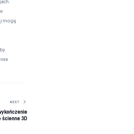
ach. 
e 
ej mogą 
by 
mnie 
NEXT
wykończenie
e ścienne 3D