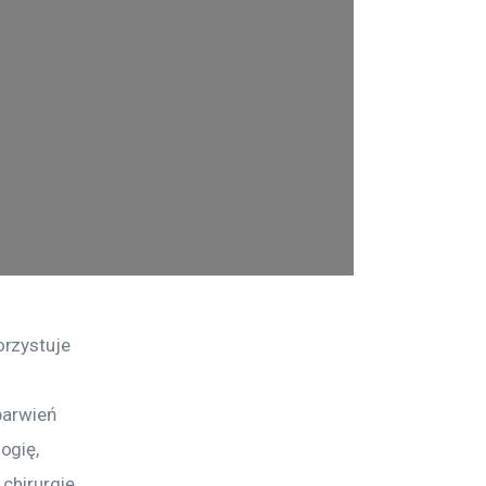
rzystuje 
barwień 
ogię, 
chirurgię 