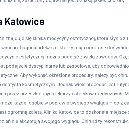
ienia się, że leczony objaw nie jest oznaką jakieś choroby.
ka Katowice
 znajduje się klinika medycyny estetycznej, która słynie z t
 sami profesjonalni lekarze, którzy mają ogromne doświadcz
edycynie estetycznej można podejść z wielu zawodów. Częs
est podejście dyscyplinarne lub zespołowe, aby odpowiednio
tetyczne. Aby wykonać określone procedury, należy być chiru
b dentystą kosmetycznym. Jednak wiele procedur jest rutyn
h przez przeszkolonych lekarzy estetyków medycznych. M
może każdej osobie w poprawie swojego wyglądu – co z ca
est ogromną zaletą. Klinika Katowice to doskonałe miejsce d
 dzień nie akceptują swojego wyglądu. Chirurdzy rekonstrukc