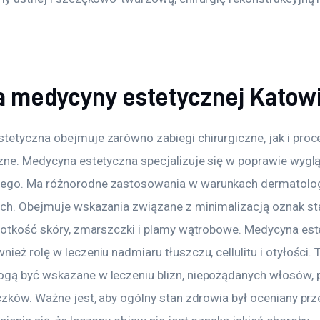
ka medycyny estetycznej Katow
tetyczna obejmuje zarówno zabiegi chirurgiczne, jak i proc
czne. Medycyna estetyczna specjalizuje się w poprawie wygl
ego. Ma różnorodne zastosowania w warunkach dermatologi
ych. Obejmuje wskazania związane z minimalizacją oznak sta
wiotkość skóry, zmarszczki i plamy wątrobowe. Medycyna est
ież rolę w leczeniu nadmiaru tłuszczu, cellulitu i otyłości. T
gą być wskazane w leczeniu blizn, niepożądanych włosów, 
czków. Ważne jest, aby ogólny stan zdrowia był oceniany prz