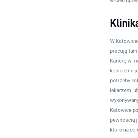
w celu upewn
Klini
W Katowicach
pracują tam
Karierę w m
konieczne j
potrzeby es
lekarzem lu
wykonywanyc
Katowice po
pewnością j
które na co